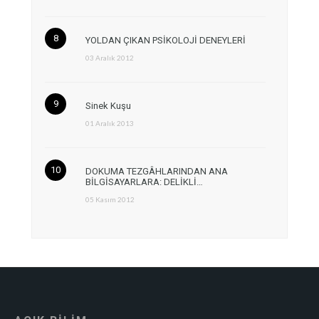
YOLDAN ÇIKAN PSİKOLOJİ DENEYLERİ
03 Aralık 2012
Sinek Kuşu
01 Aralık 2013
DOKUMA TEZGÂHLARINDAN ANA
BİLGİSAYARLARA: DELİKLİ…
05 Kasım 2012