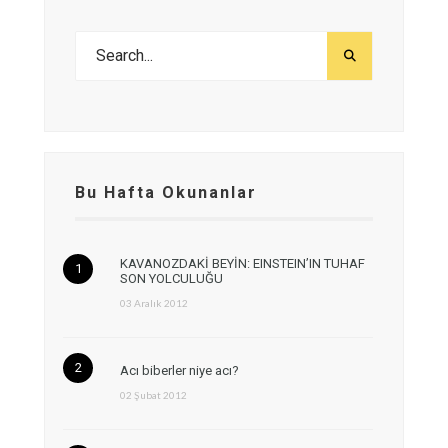
Bu Hafta Okunanlar
KAVANOZDAKİ BEYİN: EINSTEIN’IN TUHAF
SON YOLCULUĞU
03 Aralık 2012
Acı biberler niye acı?
02 Şubat 2012