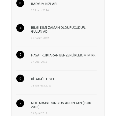
RADYUM KIZLARI
03 Aralık 2014
BİLGİ KİMİ ZAMAN ÖLDÜRÜCÜDÜR:
GÜLÜN ADI
05 Kasım 2012
HAYAT KURTARAN BENZERLİKLER: MİMİKRİ
07 Ocak 2013
KİTAB-ÜL HİYEL
01 Temmuz 2013
NEIL ARMSTRONG’UN ARDINDAN (1930 –
2012)
04 Eylül 2012