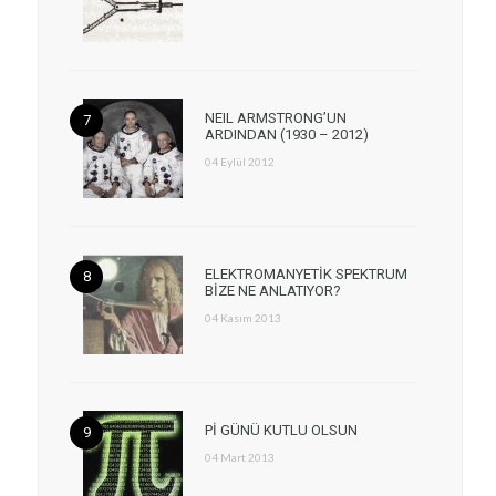
NEIL ARMSTRONG’UN
ARDINDAN (1930 – 2012)
04 Eylül 2012
ELEKTROMANYETİK SPEKTRUM
BİZE NE ANLATIYOR?
04 Kasım 2013
Pİ GÜNÜ KUTLU OLSUN
04 Mart 2013