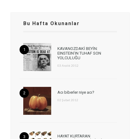
Bu Hafta Okunanlar
KAVANOZDAKİ BEYİN:
EINSTEIN’IN TUHAF SON
YOLCULUĞU
03 Aralık 2012
Acı biberler niye acı?
02 Şubat 2012
HAYAT KURTARAN