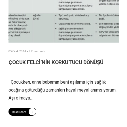
05 Ocak 2014
• 2 Comments
ÇOCUK FELCİ’NİN KORKUTUCU DÖNÜŞÜ
Çocukken, anne babamın beni aşılama için sağlık
ocağına götürdüğü zamanları hayal meyal anımsıyorum.
Aşı olmaya
...
→
Read More