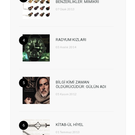
BENZERLİKLER: MİMİKRİ
07 Ocak 2013
RADYUM KIZLARI
03 Aralık 2014
BİLGİ KİMİ ZAMAN
ÖLDÜRÜCÜDÜR: GÜLÜN ADI
05 Kasım 2012
KİTAB-ÜL HİYEL
01 Temmuz 2013