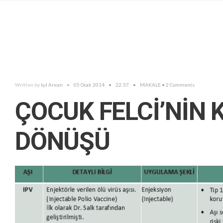
Written by
Işıl Arıcan
•
05 Ocak 2014
•
22:37
•
MAKALE
• 2 Comments
ÇOCUK FELCİ’NİN
DÖNÜŞÜ