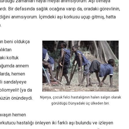
ötürdüğü zamanları hayal meyal anımsıyorum. Aşı olmaya
ardı. Bir defasında sağlık ocağına varıp da, oradaki görevlinin,
ini anımsıyorum. İçimdeki aşı korkusu uçup gitmiş, hatta
.
ın beni oldukça
lıktan
aki koltuk
rduğumda annem
ıllarda, hemen
li sandalyeye
oliomyelit
(ya da
Nijerya, çocuk felci hastalığının halen salgın olarak
ümüzün önündeydi.
görüldüğü Dünyadaki üç ülkeden biri.
savaşın hemen
rkutucu hastalığı önleyen iki farklı aşı bulundu ve izleyen