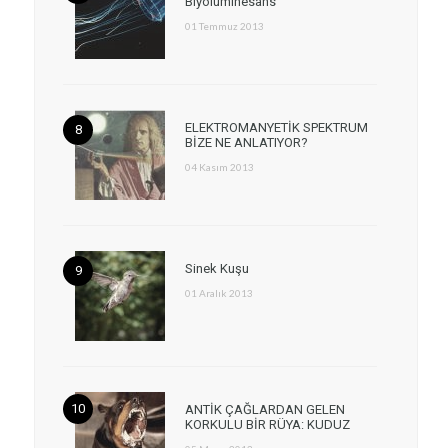
Biyolüminesans
01 Temmuz 2013
ELEKTROMANYETİK SPEKTRUM
BİZE NE ANLATIYOR?
04 Kasım 2013
Sinek Kuşu
01 Aralık 2013
ANTİK ÇAĞLARDAN GELEN
KORKULU BİR RÜYA: KUDUZ