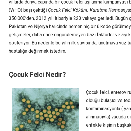
yıllarda dünya çapında bir çocuk felci aşılanma kampanyası b
(WHO) başı çektiği
Çocuk Felci Kökünü Kurutma Kampanya
350.000’den, 2012 yılı itibariyle 223 vakaya geriledi. Bugün ç
Pakistan ve Nijerya haricinde hemen hiç bir ülkede görülmey
gelişmeler, daha önce öngörülemeyen bazı faktörler ve aşı karş
gösteriyor. Bu nedenle bu yılın ilk sayısında, unutmaya yü
hastalığa değinmek istedim.
Çocuk Felci Nedir?
Çocuk felci, enterovir
olduğu bulaşıcı ve teda
kontaminasyonla ( yani 
alınmasıyla) vücuda gir
enfekte kişinin başkal