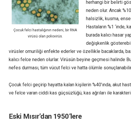
herhangi bir belirti g
neden olur. Ancak %10
halsizlik, kusma, ense 
Hastaların %1 ‘inde, 
Çocuk felci hastalığının nedeni, bir RNA
burada kalıcı hasar ya
virüsü olan poliovirüs.
değişkenlik gösterebil
virüsler omuriliği enfekte ederler ve özellikle bacaklarda,
kalıcı felce neden olurlar. Virüsün beyine geçmesi halinde Bu
nefes durması, tüm vücut felci ve hatta ölümle sonuçlanabilir
Çocuk felci geçirip hayatta kalan kişilerin %40’ında, akut h
ve felce varan ciddi kas güçsüzlüğü, kas ağrıları ile karakteri
Eski Mısır’dan 1950’lere