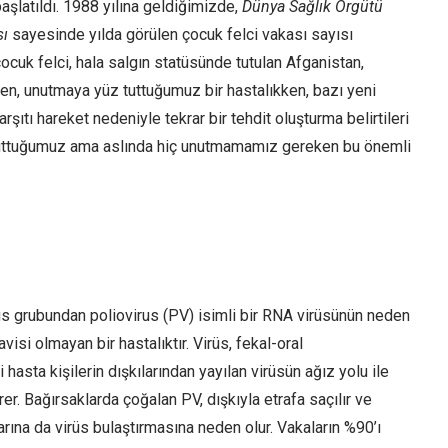
aşlatıldı. 1988 yılına geldiğimizde,
Dünya Sağlık Örgütü
sı
sayesinde yılda görülen çocuk felci vakası sayısı
ocuk felci, hala salgın statüsünde tutulan Afganistan,
en, unutmaya yüz tuttuğumuz bir hastalıkken, bazı yeni
ıtı hareket nedeniyle tekrar bir tehdit oluşturma belirtileri
z tuttuğumuz ama aslında hiç unutmamamız gereken bu önemli
us grubundan poliovirus (PV) isimli bir RNA virüsünün neden
visi olmayan bir hastalıktır. Virüs, fekal-oral
hasta kişilerin dışkılarından yayılan virüsün ağız yolu ile
er. Bağırsaklarda çoğalan PV, dışkıyla etrafa saçılır ve
arına da virüs bulaştırmasına neden olur. Vakaların %90’ı