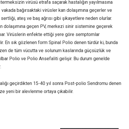
östermeksizin virüsü etrafa saçarak hastalığın yayılmasına
 vakada bağırsaktaki virüsler kan dolaşımına geçerler ve
sertliği, ateş ve baş ağrısı gibi şikayetlere neden olurlar.
kan dolaşımına geçen PV, merkezi sinir sistemine geçerek
par. Virüslerin enfekte ettiği yere göre semptomlar
ir. En sık gözlenen form Spinal Polio denen türdür ki, bunda
 bazen de tüm vücutta ve solunum kaslarında güçsüzlük ve
lbar Polio ve Polio Ansefaliti gelişir. Bu durum genelde
.
astalığı geçirdikten 15-40 yıl sonra Post-polio Sendromu denen
ze yeni bir alevlenme ortaya çıkabilir.