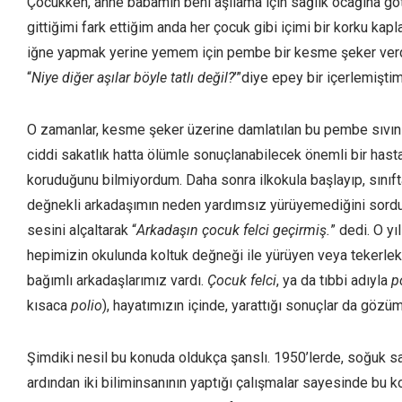
Çocukken, anne babamın beni aşılama için sağlık ocağına g
gittiğimi fark ettiğim anda her çocuk gibi içimi bir korku kapl
iğne yapmak yerine yemem için pembe bir kesme şeker verdiğ
“
Niye diğer aşılar böyle tatlı değil?
’”diye epey bir içerlemiştim
O zamanlar, kesme şeker üzerine damlatılan bu pembe sıvın
ciddi sakatlık hatta ölümle sonuçlanabilecek önemli bir hasta
koruduğunu bilmiyordum. Daha sonra ilkokula başlayıp, sınıft
değnekli arkadaşımın neden yardımsız yürüyemediğini so
sesini alçaltarak “
Arkadaşın çocuk felci geçirmiş.
” dedi. O y
hepimizin okulunda koltuk değneği ile yürüyen veya tekerlek
bağımlı arkadaşlarımız vardı.
Çocuk felci
, ya da tıbbi adıyla
p
kısaca
polio
), hayatımızın içinde, yarattığı sonuçlar da göz
Şimdiki nesil bu konuda oldukça şanslı. 1950’lerde, soğuk 
ardından iki biliminsanının yaptığı çalışmalar sayesinde bu ko