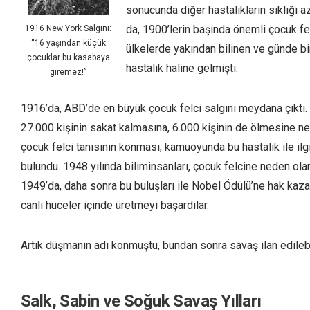
sonucunda diğer hastalıkların sıklığı az
da, 1900’lerin başında önemli çocuk fel
1916 New York Salgını:
“16 yaşından küçük
ülkelerde yakından bilinen ve günde b
çocuklar bu kasabaya
hastalık haline gelmişti.
giremez!”
1916’da, ABD’de en büyük çocuk felci salgını meydana çıktı. 
27.000 kişinin sakat kalmasına, 6.000 kişinin de ölmesine 
çocuk felci tanısının konması, kamuoyunda bu hastalık ile ilg
bulundu. 1948 yılında biliminsanları, çocuk felcine neden olan 
1949’da, daha sonra bu buluşları ile Nobel Ödülü’ne hak kaz
canlı hüceler içinde üretmeyi başardılar.
Artık düşmanın adı konmuştu, bundan sonra savaş ilan edilebi
Salk, Sabin ve Soğuk Savaş Yılları