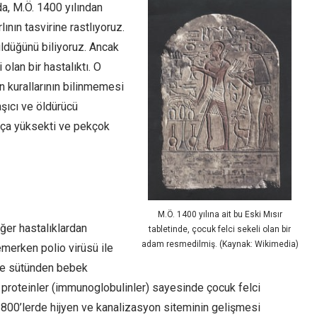
’da, M.Ö. 1400 yılından
ının tasvirine rastlıyoruz.
üldüğünü biliyoruz. Ancak
 olan bir hastalıktı. O
 kurallarının bilinmemesi
laşıcı ve öldürücü
ukça yüksekti ve pekçok
M.Ö. 1400 yılına ait bu Eski Mısır
ğer hastalıklardan
tabletinde, çocuk felci sekeli olan bir
adam resmedilmiş. (Kaynak: Wikimedia)
merken polio virüsü ile
ne sütünden bebek
 proteinler (immunoglobulinler) sayesinde çocuk felci
1800’lerde hijyen ve kanalizasyon siteminin gelişmesi