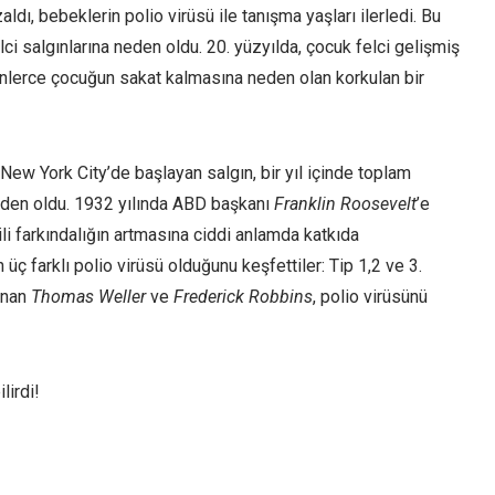
aldı, bebeklerin polio virüsü ile tanışma yaşları ilerledi. Bu
ci salgınlarına neden oldu. 20. yüzyılda, çocuk felci gelişmiş
inlerce çocuğun sakat kalmasına neden olan korkulan bir
New York City’de başlayan salgın, bir yıl içinde toplam
neden oldu. 1932 yılında ABD başkanı
Franklin Roosevelt
’e
ili farkındalığın artmasına ciddi anlamda katkıda
üç farklı polio virüsü olduğunu keşfettiler: Tip 1,2 ve 3.
anan
Thomas Weller
ve
Frederick Robbins
, polio virüsünü
lirdi!