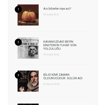
Acı biberler niye acı?
02 Şubat 2012
KAVANOZDAKİ BEYİN:
EINSTEIN’IN TUHAF SON
YOLCULUĞU
03 Aralık 2012
BİLGİ KİMİ ZAMAN
ÖLDÜRÜCÜDÜR: GÜLÜN ADI
05 Kasım 2012