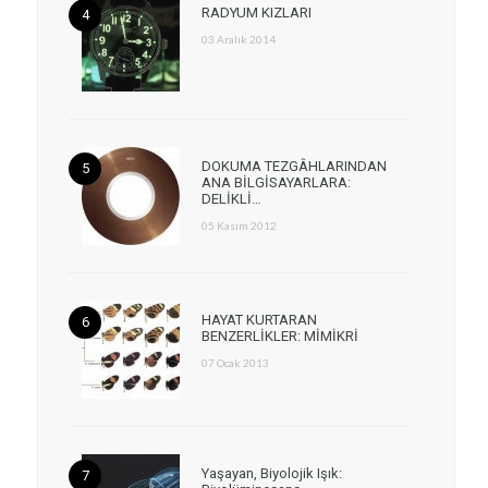
RADYUM KIZLARI
03 Aralık 2014
DOKUMA TEZGÂHLARINDAN
ANA BİLGİSAYARLARA:
DELİKLİ…
05 Kasım 2012
HAYAT KURTARAN
BENZERLİKLER: MİMİKRİ
07 Ocak 2013
Yaşayan, Biyolojik Işık: