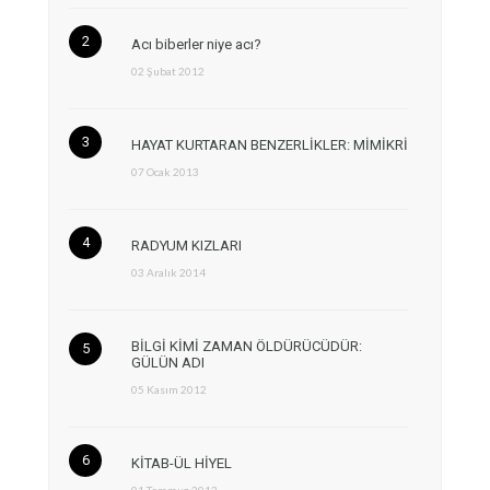
Acı biberler niye acı?
02 Şubat 2012
HAYAT KURTARAN BENZERLİKLER: MİMİKRİ
07 Ocak 2013
RADYUM KIZLARI
03 Aralık 2014
BİLGİ KİMİ ZAMAN ÖLDÜRÜCÜDÜR:
GÜLÜN ADI
05 Kasım 2012
KİTAB-ÜL HİYEL
01 Temmuz 2013