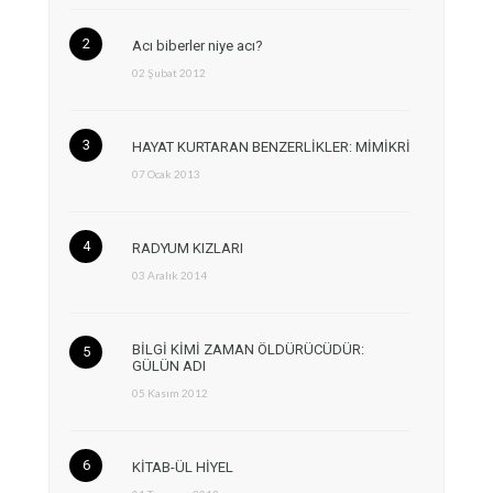
Acı biberler niye acı?
02 Şubat 2012
HAYAT KURTARAN BENZERLİKLER: MİMİKRİ
07 Ocak 2013
RADYUM KIZLARI
03 Aralık 2014
BİLGİ KİMİ ZAMAN ÖLDÜRÜCÜDÜR:
GÜLÜN ADI
05 Kasım 2012
KİTAB-ÜL HİYEL