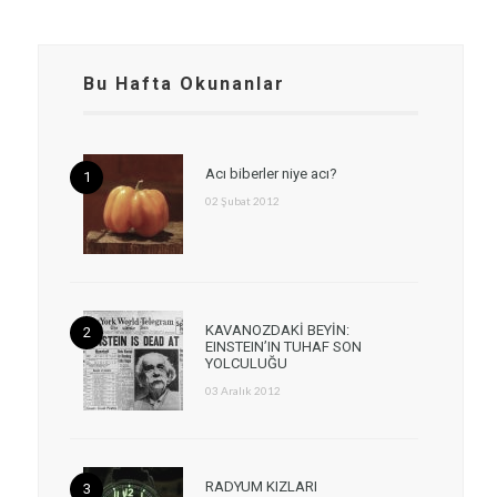
Bu Hafta Okunanlar
Acı biberler niye acı?
02 Şubat 2012
KAVANOZDAKİ BEYİN:
EINSTEIN’IN TUHAF SON
YOLCULUĞU
03 Aralık 2012
RADYUM KIZLARI