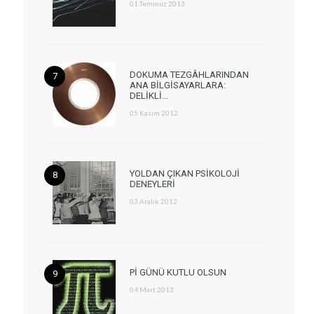
01 Temmuz 2013
DOKUMA TEZGÂHLARINDAN
ANA BİLGİSAYARLARA:
DELİKLİ…
05 Kasım 2012
YOLDAN ÇIKAN PSİKOLOJİ
DENEYLERİ
03 Aralık 2012
Pİ GÜNÜ KUTLU OLSUN
04 Mart 2013