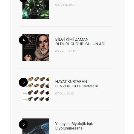
03 Aralık 2014
BİLGİ KİMİ ZAMAN
ÖLDÜRÜCÜDÜR: GÜLÜN ADI
05 Kasım 2012
HAYAT KURTARAN
BENZERLİKLER: MİMİKRİ
07 Ocak 2013
Yaşayan, Biyolojik Işık:
Biyolüminesans