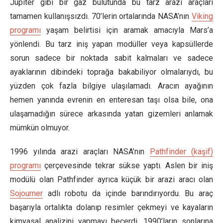
Jüpiter gibi bir gaz bulutunda bu tarz arazi araçları
tamamen kullanışsızdı. 70’lerin ortalarında NASA’nın
Viking
programı
yaşam belirtisi için aramak amacıyla Mars’a
yönlendi. Bu tarz iniş yapan modüller veya kapsüllerde
sorun sadece bir noktada sabit kalmaları ve sadece
ayaklarının dibindeki toprağa bakabiliyor olmalarıydı, bu
yüzden çok fazla bilgiye ulaşılamadı. Aracın ayağının
hemen yanında evrenin en enteresan taşı olsa bile, ona
ulaşamadığın sürece arkasında yatan gizemleri anlamak
mümkün olmuyor.
1996 yılında arazi araçları NASA’nın
Pathfinder (kaşif)
programı
çerçevesinde tekrar sükse yaptı. Aslen bir iniş
modülü olan Pathfinder ayrıca küçük bir arazi aracı olan
Sojourner
adlı robotu da içinde barındırıyordu. Bu araç
başarıyla ortalıkta dolanıp resimler çekmeyi ve kayaların
kimyasal analizini yapmayı becerdi. 1990’ların sonlarına