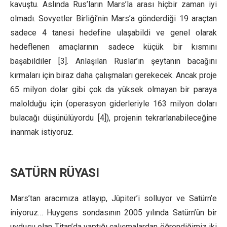
kavuştu. Aslında Rus’ların Mars’la arası hiçbir zaman iyi
olmadı. Sovyetler Birliği’nin Mars’a gönderdiği 19 araçtan
sadece 4 tanesi hedefine ulaşabildi ve genel olarak
hedeflenen amaçlarının sadece küçük bir kısmını
başabildiler [3]. Anlaşılan Ruslar’ın şeytanın bacağını
kırmaları için biraz daha çalışmaları gerekecek. Ancak proje
65 milyon dolar gibi çok da yüksek olmayan bir paraya
malolduğu için (operasyon giderleriyle 163 milyon doları
bulacağı düşünülüyordu [4]), projenin tekrarlanabileceğine
inanmak istiyoruz.
SATÜRN RÜYASI
Mars’tan aracımıza atlayıp, Jüpiter’i solluyor ve Satürn’e
iniyoruz… Huygens sondasının 2005 yılında Satürn’ün bir
uydusu olan Titan’da yaptığı çalışmalardan öğrendiğimiz iki