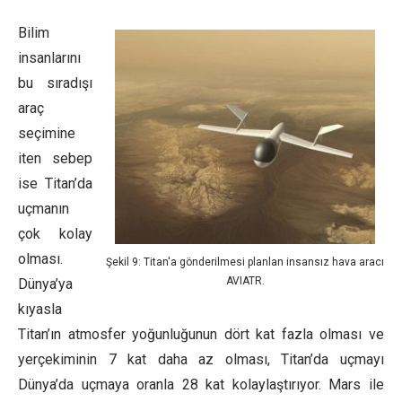
Bilim
insanlarını
bu sıradışı
araç
seçimine
iten sebep
ise Titan’da
uçmanın
çok kolay
olması.
Şekil 9: Titan'a gönderilmesi planlan insansız hava aracı
AVIATR.
Dünya’ya
kıyasla
Titan’ın atmosfer yoğunluğunun dört kat fazla olması ve
yerçekiminin 7 kat daha az olması, Titan’da uçmayı
Dünya’da uçmaya oranla 28 kat kolaylaştırıyor. Mars ile