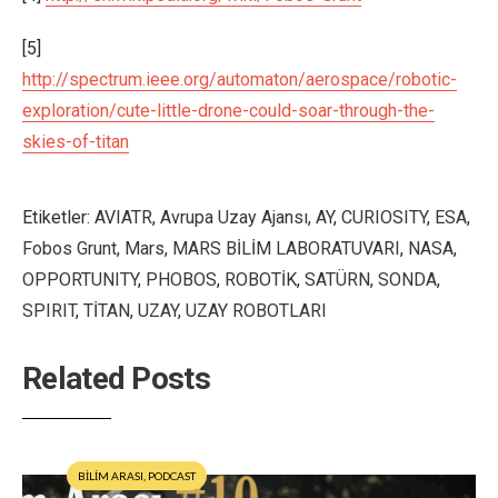
[5]
http://spectrum.ieee.org/automaton/aerospace/robotic-
exploration/cute-little-drone-could-soar-through-the-
skies-of-titan
Etiketler:
AVIATR
,
Avrupa Uzay Ajansı
,
AY
,
CURIOSITY
,
ESA
,
Fobos Grunt
,
Mars
,
MARS BİLİM LABORATUVARI
,
NASA
,
OPPORTUNITY
,
PHOBOS
,
ROBOTİK
,
SATÜRN
,
SONDA
,
SPIRIT
,
TİTAN
,
UZAY
,
UZAY ROBOTLARI
Related Posts
BİLİM ARASI
,
PODCAST