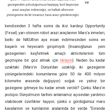
ve
gezegenden yolculuğumuza başlayıp, kızıl beşinciye
arazi araçları indireceğiz, ve halkalı altıncının
yörüngesine de bir insansız hava aracı göndereceğiz.
kendisinden 3 hafta sonra da ikiz kardeşi Opportunity
(Fırsat) yarı-otonom robot arazi araçlarının Mars’a inmeleri,
belki de NASA’nın aya insan indirmesinden sonra en
başarılı ve heyecanlı girişimiydi. (İnsanoğlunun yeni
gezegenleri keşfetmek amaçlı aktivitelerinin tüm
geçmişine bir göz atmak için
tıklayın
). Neden bu kadar
uzaktaki (Mars’ın Dünya’dan uzaklığı iki gezegenin
yörüngelerindeki konumlarına göre 50 ile 400 milyon
kilometre arasında değişiyor) soğuk ve yalnız bir
gezegene gitmeye bu kadar emek verildi? Çünkü Mars’ın
jeolojisi Dünya’mızın tarihini anlamamız açısından yardımcı
olabilecek özellikler taşıyor; çünkü o gördüğümüz mars
kayalarının ve kumlarının aralarında bir yerde “Evrende