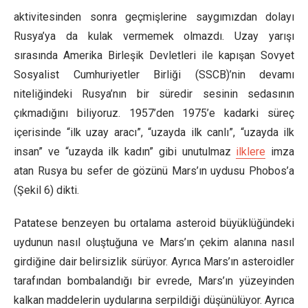
aktivitesinden sonra geçmişlerine saygımızdan dolayı
Rusya’ya da kulak vermemek olmazdı. Uzay yarışı
sırasında Amerika Birleşik Devletleri ile kapışan Sovyet
Sosyalist Cumhuriyetler Birliği (SSCB)’nin devamı
niteliğindeki Rusya’nın bir süredir sesinin sedasının
çıkmadığını biliyoruz. 1957’den 1975’e kadarki süreç
içerisinde “ilk uzay aracı”, “uzayda ilk canlı”, “uzayda ilk
insan” ve “uzayda ilk kadın” gibi unutulmaz
ilklere
imza
atan Rusya bu sefer de gözünü Mars’ın uydusu Phobos’a
(Şekil 6) dikti.
Patatese benzeyen bu ortalama asteroid büyüklüğündeki
uydunun nasıl oluştuğuna ve Mars’ın çekim alanına nasıl
girdiğine dair belirsizlik sürüyor. Ayrıca Mars’ın asteroidler
tarafından bombalandığı bir evrede, Mars’ın yüzeyinden
kalkan maddelerin uydularına serpildiği düşünülüyor. Ayrıca