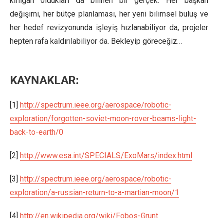
kırılgan oldukları da bilinen bir gerçek. Her başkan
değişimi, her bütçe planlaması, her yeni bilimsel buluş ve
her hedef revizyonunda işleyiş hızlanabiliyor da, projeler
hepten rafa kaldırılabiliyor da. Bekleyip göreceğiz…
KAYNAKLAR:
[1]
http://spectrum.ieee.org/aerospace/robotic-
exploration/forgotten-soviet-moon-rover-beams-light-
back-to-earth/0
[2]
http://www.esa.int/SPECIALS/ExoMars/index.html
[3]
http://spectrum.ieee.org/aerospace/robotic-
exploration/a-russian-return-to-a-martian-moon/1
[4]
http://en.wikipedia.org/wiki/Fobos-Grunt