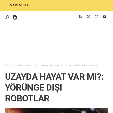
MAIN MENU
Written by
Gökhan İnce
•
01 Mayıs 2012
•
00:11
•
MAKALE
• 2 Comments
UZAYDA HAYAT VAR MI?:
YÖRÜNGE DIŞI
ROBOTLAR