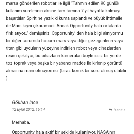
marsa gönderilen robotlar ile ilgili “Tahmin edilen 90 günlük
kullanım sürelerinin aksine tam tamına 7 yıl hayatta kalmayı
başardılar. Spirit ne yazık ki kuma saplandı ve büyük ihtimalle
de Mars kışını çıkaramadı. Ancak Opportunity hala ortalarda
fink atıyor..” demişsiniz. Opportunity’ den hala bilgi alınıyormu
bir diğer sorumda hocam mars veya diğer gezegenlerin veya
titan gibi uyduların yüzeyine indirilen robot veya cihazlardan
resim çekiliyor, bu cihazların kameraları böyle ıssız bir yerde
toz toprak veya başka bir yabancı madde ile kirlenip görüntü
almasına mani olmuyormu. (biraz komik bir soru olmuş olabilir
)
Gökhan İnce
12 Eylül 2012, 16:14
Yanıtla
Merhaba,
Opportunity hala aktif bir şekilde kullanılıyor. NASA’nın