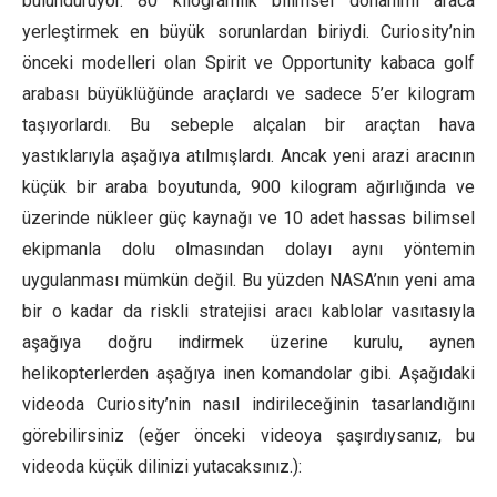
bulunduruyor. 80 kilogramlık bilimsel donanımı araca
yerleştirmek en büyük sorunlardan biriydi. Curiosity’nin
önceki modelleri olan Spirit ve Opportunity kabaca golf
arabası büyüklüğünde araçlardı ve sadece 5’er kilogram
taşıyorlardı. Bu sebeple alçalan bir araçtan hava
yastıklarıyla aşağıya atılmışlardı. Ancak yeni arazi aracının
küçük bir araba boyutunda, 900 kilogram ağırlığında ve
üzerinde nükleer güç kaynağı ve 10 adet hassas bilimsel
ekipmanla dolu olmasından dolayı aynı yöntemin
uygulanması mümkün değil. Bu yüzden NASA’nın yeni ama
bir o kadar da riskli stratejisi aracı kablolar vasıtasıyla
aşağıya doğru indirmek üzerine kurulu, aynen
helikopterlerden aşağıya inen komandolar gibi. Aşağıdaki
videoda Curiosity’nin nasıl indirileceğinin tasarlandığını
görebilirsiniz (eğer önceki videoya şaşırdıysanız, bu
videoda küçük dilinizi yutacaksınız.):