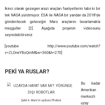
İkinci olarak gezegen arazi araçları faaliyetlerini tabii ki bir
tek NASA yürütmüyor. ESA ile NASA bir yandan da 2018’de
gönderilecek geleceğin Mars araçlarını tasarlamakla
meşguller [2]. Aşağıda projenin videosunu
seyredebilirsiniz:
[youtube http://www.youtube.com/watch?
v=ZLOneYBsQmM&w=360&h=270]
PEKİ YA RUSLAR?
Bu kadar
Amerikan
merkezli
Şekil 6: Mars'ın uydusu Phobos
uzay