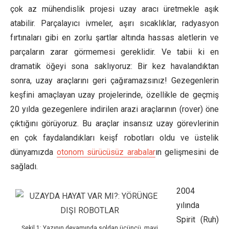
çok az mühendislik projesi uzay aracı üretmekle aşık
atabilir. Parçalayıcı ivmeler, aşırı sıcaklıklar, radyasyon
fırtınaları gibi en zorlu şartlar altında hassas aletlerin ve
parçaların zarar görmemesi gereklidir. Ve tabii ki en
dramatik öğeyi sona saklıyoruz: Bir kez havalandıktan
sonra, uzay araçlarını geri çağıramazsınız!
Gezegenlerin
keşfini amaçlayan uzay projelerinde, özellikle de geçmiş
20 yılda gezegenlere indirilen arazi araçlarının (rover) öne
çıktığını görüyoruz. Bu araçlar insansız uzay görevlerinin
en çok faydalandıkları keişf robotları oldu ve üstelik
dünyamızda
otonom sürücüsüz arabalar
ın gelişmesini de
sağladı.
2004
yılında
Spirit (Ruh)
Şekil 1: Yazının devamında soldan üçüncü, mavi