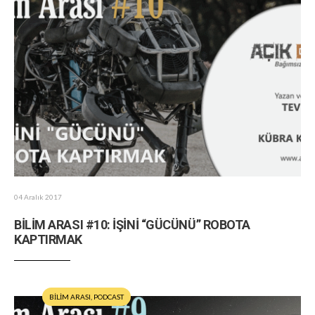
04 Aralık 2017
BİLİM ARASI #10: İŞİNİ “GÜCÜNÜ” ROBOTA
KAPTIRMAK
BİLİM ARASI
,
PODCAST