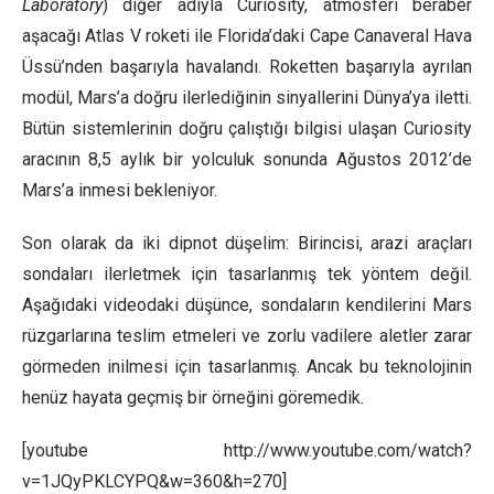
Laboratory
) diğer adıyla Curiosity, atmosferi beraber
aşacağı Atlas V roketi ile Florida’daki Cape Canaveral Hava
Üssü’nden başarıyla havalandı. Roketten başarıyla ayrılan
modül, Mars’a doğru ilerlediğinin sinyallerini Dünya’ya iletti.
Bütün sistemlerinin doğru çalıştığı bilgisi ulaşan Curiosity
aracının 8,5 aylık bir yolculuk sonunda Ağustos 2012’de
Mars’a inmesi bekleniyor.
Son olarak da iki dipnot düşelim: Birincisi, arazi araçları
sondaları ilerletmek için tasarlanmış tek yöntem değil.
Aşağıdaki videodaki düşünce, sondaların kendilerini Mars
rüzgarlarına teslim etmeleri ve zorlu vadilere aletler zarar
görmeden inilmesi için tasarlanmış. Ancak bu teknolojinin
henüz hayata geçmiş bir örneğini göremedik.
[youtube http://www.youtube.com/watch?
v=1JQyPKLCYPQ&w=360&h=270]