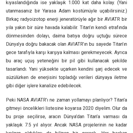
kıyaslandığında ise yaklaşık 1.000 kat daha kolay. (Yani
utanmasanız bir Yarasa Adam kostümüyle uçabilirsiniz.)
Birkaç radyoizotop enerji jeneratörüyle ağır bir AVIATR bir
yıla yakın bir süre havada kalabilir. Titan’ın kendi etrafında
dönmesinden dolayı, daima batıya doğru uçtuğu sürece
Dünya’ya doğru bakacak olan AVIATR’ın bu sayede Titan’ın
gece tarafıyla karşı karşıya kalması gerekmeyecek. Ayrıca
bu araç uçuş yeteneğini bir pil gibi kullanacak şekilde
tasarlandı. Yani yüksekte uçarken kendini şarj edecek ve
süzülürken de enerjisini topladığı verileri dünyaya iletme
gibi diğer işlere kanalize edebilecek.
Peki NASA AVIATR’ı ne zaman yollamayı planlıyor? Titan’a
gitmeyi öncelikleri listesine koyarsa 2020 diyelim. Olur da
bu proje seçilirse, aracın Dünya’dan Titan’a varması da
yaklaşık 7.5 yıl alıyor. Ancak NASA projelerinin ne kadar