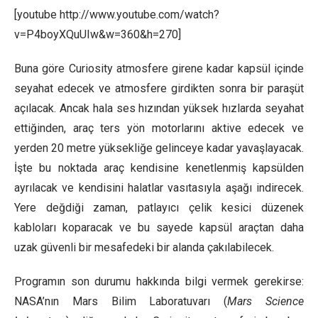
[youtube http://www.youtube.com/watch?
v=P4boyXQuUIw&w=360&h=270]
Buna göre Curiosity atmosfere girene kadar kapsül içinde
seyahat edecek ve atmosfere girdikten sonra bir paraşüt
açılacak. Ancak hala ses hızından yüksek hızlarda seyahat
ettiğinden, araç ters yön motorlarını aktive edecek ve
yerden 20 metre yüksekliğe gelinceye kadar yavaşlayacak.
İşte bu noktada araç kendisine kenetlenmiş kapsülden
ayrılacak ve kendisini halatlar vasıtasıyla aşağı indirecek.
Yere değdiği zaman, patlayıcı çelik kesici düzenek
kabloları koparacak ve bu sayede kapsül araçtan daha
uzak güvenli bir mesafedeki bir alanda çakılabilecek.
Programın son durumu hakkında bilgi vermek gerekirse:
NASA’nın Mars Bilim Laboratuvarı (
Mars Science