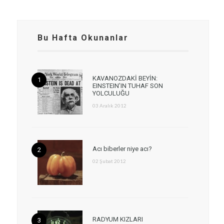
Bu Hafta Okunanlar
KAVANOZDAKİ BEYİN:
EINSTEIN’IN TUHAF SON
YOLCULUĞU
03 Aralık 2012
Acı biberler niye acı?
02 Şubat 2012
RADYUM KIZLARI