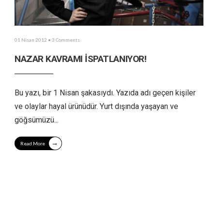
01 Nisan 2012
• 3 Comments
NAZAR KAVRAMI İSPATLANIYOR!
Bu yazı, bir 1 Nisan şakasıydı. Yazıda adı geçen kişiler
ve olaylar hayal ürünüdür. Yurt dışında yaşayan ve
göğsümüzü
...
→
Read More