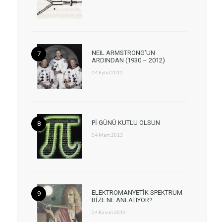
NEIL ARMSTRONG’UN
ARDINDAN (1930 – 2012)
04 Eylül 2012
Pİ GÜNÜ KUTLU OLSUN
04 Mart 2013
ELEKTROMANYETİK SPEKTRUM
BİZE NE ANLATIYOR?
04 Kasım 2013