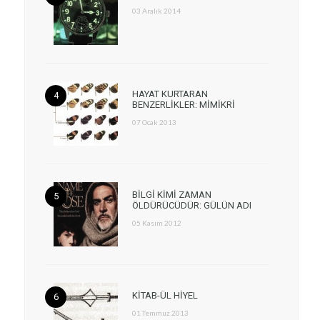
03 Aralık 2014
HAYAT KURTARAN
BENZERLİKLER: MİMİKRİ
07 Ocak 2013
BİLGİ KİMİ ZAMAN
ÖLDÜRÜCÜDÜR: GÜLÜN ADI
05 Kasım 2012
KİTAB-ÜL HİYEL
01 Temmuz 2013