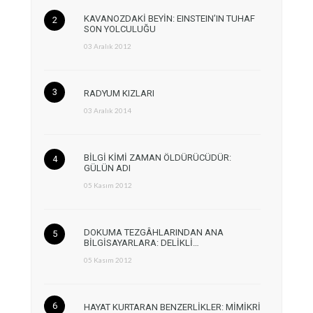
KAVANOZDAKİ BEYİN: EINSTEIN’IN TUHAF
SON YOLCULUĞU
03 Aralık 2012
RADYUM KIZLARI
03 Aralık 2014
BİLGİ KİMİ ZAMAN ÖLDÜRÜCÜDÜR:
GÜLÜN ADI
05 Kasım 2012
DOKUMA TEZGÂHLARINDAN ANA
BİLGİSAYARLARA: DELİKLİ…
05 Kasım 2012
HAYAT KURTARAN BENZERLİKLER: MİMİKRİ