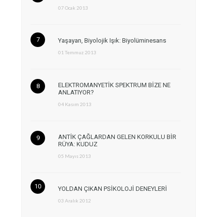
07 Ocak 2013
Yaşayan, Biyolojik Işık: Biyolüminesans
01 Temmuz 2013
ELEKTROMANYETİK SPEKTRUM BİZE NE
ANLATIYOR?
04 Kasım 2013
ANTİK ÇAĞLARDAN GELEN KORKULU BİR
RÜYA: KUDUZ
05 Mayıs 2013
YOLDAN ÇIKAN PSİKOLOJİ DENEYLERİ
03 Aralık 2012