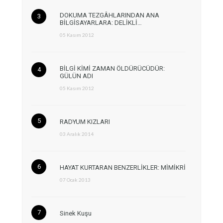
DOKUMA TEZGÂHLARINDAN ANA
BİLGİSAYARLARA: DELİKLİ…
05 Kasım 2012
BİLGİ KİMİ ZAMAN ÖLDÜRÜCÜDÜR:
GÜLÜN ADI
05 Kasım 2012
RADYUM KIZLARI
03 Aralık 2014
HAYAT KURTARAN BENZERLİKLER: MİMİKRİ
07 Ocak 2013
Sinek Kuşu