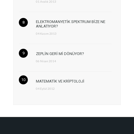
01 Aralık 2013
ELEKTROMANYETİK SPEKTRUM BİZE NE
ANLATIYOR?
04 Kasım 2013
ZEPLİN GERİ Mİ DÖNÜYOR?
06 Nisan 2014
MATEMATİK VE KRİPTOLOJİ
04 Eylül 2012