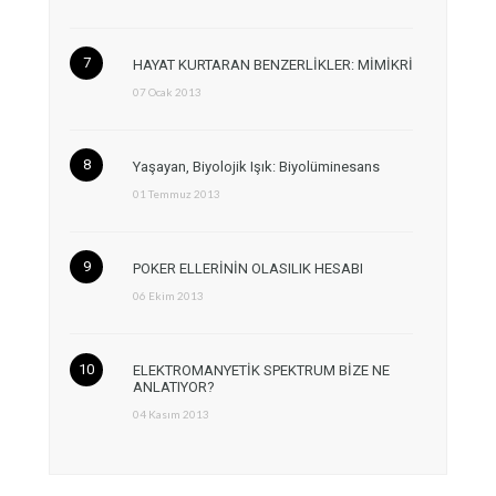
HAYAT KURTARAN BENZERLİKLER: MİMİKRİ
07 Ocak 2013
Yaşayan, Biyolojik Işık: Biyolüminesans
01 Temmuz 2013
POKER ELLERİNİN OLASILIK HESABI
06 Ekim 2013
ELEKTROMANYETİK SPEKTRUM BİZE NE
ANLATIYOR?
04 Kasım 2013