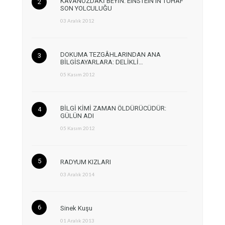
KAVANOZDAKİ BEYİN: EINSTEIN’IN TUHAF
SON YOLCULUĞU
03 Aralık 2012
DOKUMA TEZGÂHLARINDAN ANA
BİLGİSAYARLARA: DELİKLİ…
05 Kasım 2012
BİLGİ KİMİ ZAMAN ÖLDÜRÜCÜDÜR:
GÜLÜN ADI
05 Kasım 2012
RADYUM KIZLARI
03 Aralık 2014
Sinek Kuşu
01 Aralık 2013