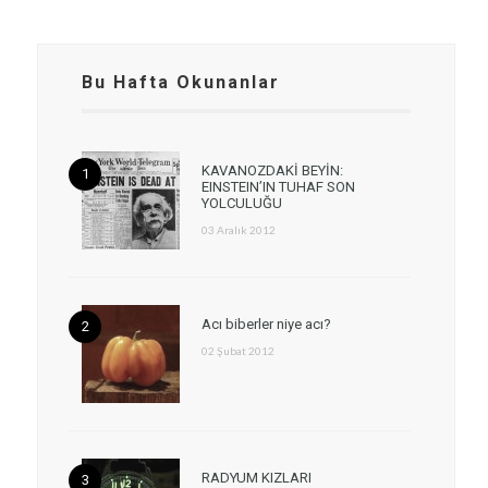
Bu Hafta Okunanlar
KAVANOZDAKİ BEYİN:
EINSTEIN’IN TUHAF SON
YOLCULUĞU
03 Aralık 2012
Acı biberler niye acı?
02 Şubat 2012
RADYUM KIZLARI