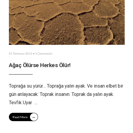
01 Temmuz 2013
• 5 Comments
Ağaç Ölürse Herkes Ölür!
Toprağa su yürür… Toprağa yalın ayak. Ve insan elbet bir
gün anlayacak: Toprak insanın. Toprak da yalın ayak.
Tevfik Uyar
...
→
Read More