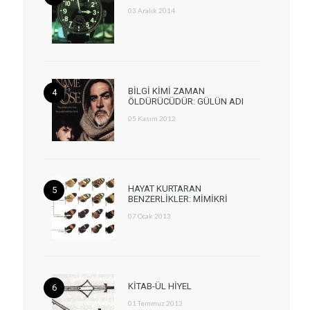
03 Aralık 2014
BİLGİ KİMİ ZAMAN
ÖLDÜRÜCÜDÜR: GÜLÜN ADI
05 Kasım 2012
HAYAT KURTARAN
BENZERLİKLER: MİMİKRİ
07 Ocak 2013
KİTAB-ÜL HİYEL
01 Temmuz 2013