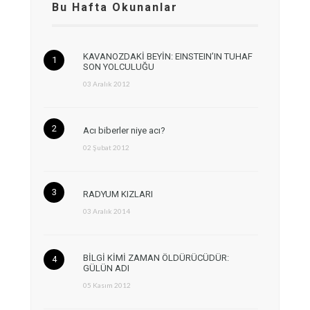
Bu Hafta Okunanlar
KAVANOZDAKİ BEYİN: EINSTEIN’IN TUHAF
SON YOLCULUĞU
03 Aralık 2012
Acı biberler niye acı?
02 Şubat 2012
RADYUM KIZLARI
03 Aralık 2014
BİLGİ KİMİ ZAMAN ÖLDÜRÜCÜDÜR:
GÜLÜN ADI
05 Kasım 2012