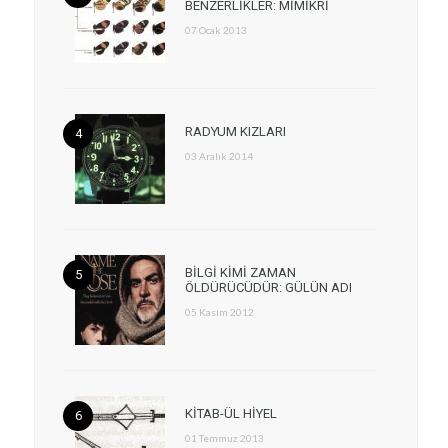
BENZERLİKLER: MİMİKRİ
07 Ocak 2013
RADYUM KIZLARI
03 Aralık 2014
BİLGİ KİMİ ZAMAN
ÖLDÜRÜCÜDÜR: GÜLÜN ADI
05 Kasım 2012
KİTAB-ÜL HİYEL
01 Temmuz 2013