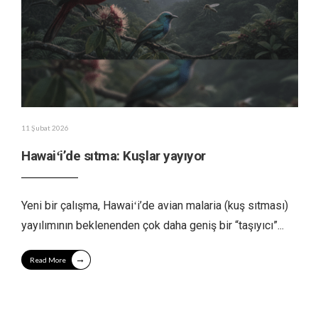
11 Şubat 2026
Hawaiʻi’de sıtma: Kuşlar yayıyor
Yeni bir çalışma, Hawaiʻi’de avian malaria (kuş sıtması)
yayılımının beklenenden çok daha geniş bir “taşıyıcı”
...
→
Read More