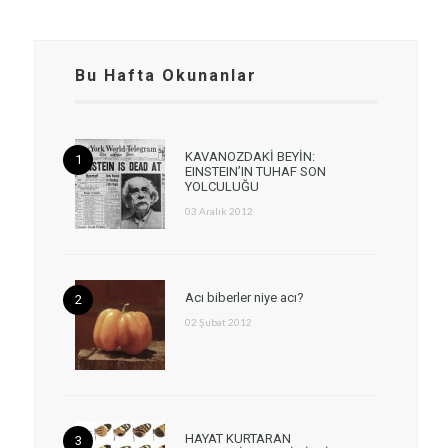
Bu Hafta Okunanlar
KAVANOZDAKİ BEYİN:
EINSTEIN’IN TUHAF SON
YOLCULUĞU
03 Aralık 2012
Acı biberler niye acı?
02 Şubat 2012
HAYAT KURTARAN