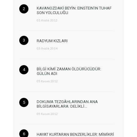
KAVANOZDAKİ BEYİN: EINSTEIN’IN TUHAF
SON YOLCULUĞU
03 Aralık 2012
RADYUM KIZLARI
03 Aralık 2014
BİLGİ KİMİ ZAMAN ÖLDÜRÜCÜDÜR:
GÜLÜN ADI
05 Kasım 2012
DOKUMA TEZGÂHLARINDAN ANA
BİLGİSAYARLARA: DELİKLİ…
05 Kasım 2012
HAYAT KURTARAN BENZERLİKLER: MİMİKRİ