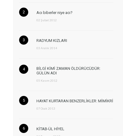
Acı biberler niye acı?
02 Şubat 2012
RADYUM KIZLARI
03 Aralık 2014
BİLGİ KİMİ ZAMAN ÖLDÜRÜCÜDÜR:
GÜLÜN ADI
05 Kasım 2012
HAYAT KURTARAN BENZERLİKLER: MİMİKRİ
07 Ocak 2013
KİTAB-ÜL HİYEL