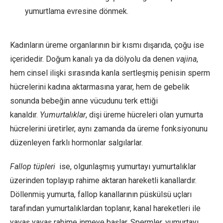
yumurtlama evresine dönmek.
Kadınların üreme organlarının bir kısmı dışarıda, çoğu ise
içeridedir. Doğum kanalı ya da dölyolu da denen
vajina
,
hem cinsel ilişki sırasında kanla sertleşmiş penisin sperm
hücrelerini kadına aktarmasına yarar, hem de gebelik
sonunda bebeğin anne vücudunu terk ettiği
kanaldır.
Yumurtalıklar
, dişi üreme hücreleri olan yumurta
hücrelerini üretirler, aynı zamanda da üreme fonksiyonunu
düzenleyen farklı hormonlar salgılarlar.
Fallop tüpleri
ise, olgunlaşmış yumurtayı yumurtalıklar
üzerinden toplayıp rahime aktaran hareketli kanallardır.
Döllenmiş yumurta, fallop kanallarının püskülsü uçları
tarafından yumurtalıklardan toplanır, kanal hareketleri ile
yavaş yavaş rahime inmeye başlar. Spermler, yumurtayı