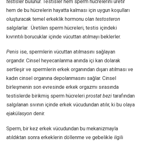
testis
ler bulunur. Testisler hem sperm hücrelerini üretir
hem de bu hücrelerin hayatta kalması için uygun koşulları
oluşturacak temel erkeklik hormonu olan
testosteron
salgılarlar. Üretilen sperm hücreleri, testis içindeki
kıvrıntılı borucuklar içinde vücuttan atılmayı beklerler.
Penis
ise, spermlerin vücuttan atılmasını sağlayan
organdır. Cinsel heyecanlanma anında içi kan dolarak
sertleşir ve spermlerin erkek organından dışarı atılması ve
kadın cinsel organına depolanmasını sağlar. Cinsel
birleşmenin son evresinde erkek orgazmı sırasında
testislerde birikmiş sperm hücreleri
prostat bezi
tarafından
salgılanan sıvının içinde erkek vücudundan atılır, ki bu olaya
ejakülasyon
denir.
Sperm, bir kez erkek vücudundan bu mekanizmayla
atıldıktan sonra erkeklerin döllenme ve gebelikle ilgili