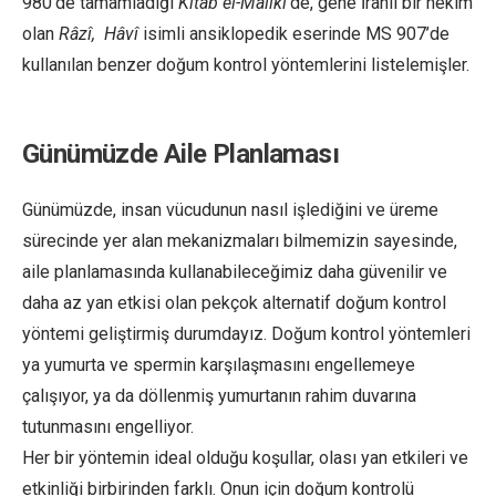
980’de tamamladığı
Kitab el-Maliki
’de, gene İranlı bir hekim
olan
Râzî,
Hâvî
isimli ansiklopedik eserinde MS 907’de
kullanılan benzer doğum kontrol yöntemlerini listelemişler.
Günümüzde Aile Planlaması
Günümüzde, insan vücudunun nasıl işlediğini ve üreme
sürecinde yer alan mekanizmaları bilmemizin sayesinde,
aile planlamasında kullanabileceğimiz daha güvenilir ve
daha az yan etkisi olan pekçok alternatif doğum kontrol
yöntemi geliştirmiş durumdayız. Doğum kontrol yöntemleri
ya yumurta ve spermin karşılaşmasını engellemeye
çalışıyor, ya da döllenmiş yumurtanın rahim duvarına
tutunmasını engelliyor.
Her bir yöntemin ideal olduğu koşullar, olası yan etkileri ve
etkinliği birbirinden farklı. Onun için doğum kontrolü