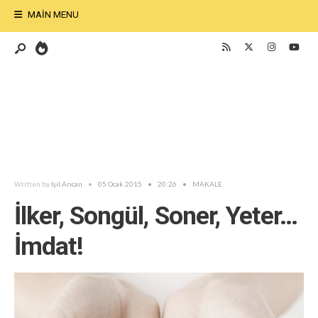
MAIN MENU
Written by
Işıl Arıcan
•
05 Ocak 2015
•
20:26
•
MAKALE
İlker, Songül, Soner, Yeter…
İmdat!