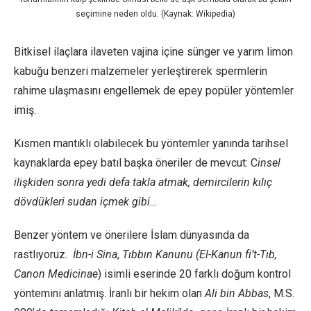
seçimine neden oldu. (Kaynak: Wikipedia)
Bitkisel ilaçlara ilaveten vajina içine sünger ve yarım limon
kabuğu benzeri malzemeler yerleştirerek spermlerin
rahime ulaşmasını engellemek de epey popüler yöntemler
imiş.
Kısmen mantıklı olabilecek bu yöntemler yanında tarihsel
kaynaklarda epey batıl başka öneriler de mevcut: C
insel
ilişkiden sonra yedi defa takla atmak, demircilerin kılıç
dövdükleri sudan içmek gibi…
Benzer yöntem ve önerilere İslam dünyasında da
rastlıyoruz.
İbn-i Sina
,
Tıbbın Kanunu (El-Kanun fi’t-Tıb,
Canon Medicinae
) isimli eserinde 20 farklı doğum kontrol
yöntemini anlatmış. İranlı bir hekim olan
Ali bin Abbas
, M.S.