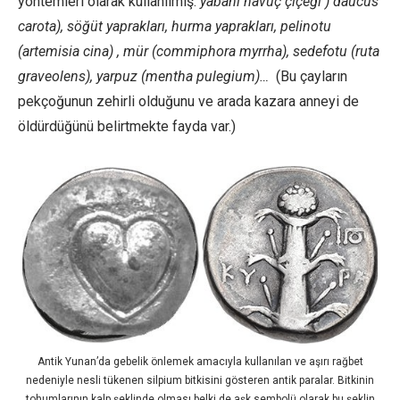
yöntemleri olarak kullanılmış:
yabani havuç çiçeği ) daucus
carota), söğüt yaprakları, hurma yaprakları, pelinotu
(artemisia cina) , mür (commiphora myrrha), sedefotu (ruta
graveolens), yarpuz (mentha pulegium)…
(Bu çayların
pekçoğunun zehirli olduğunu ve arada kazara anneyi de
öldürdüğünü belirtmekte fayda var.)
Antik Yunan’da gebelik önlemek amacıyla kullanılan ve aşırı rağbet
nedeniyle nesli tükenen silpium bitkisini gösteren antik paralar. Bitkinin
tohumlarının kalp şeklinde olması belki de aşk sembolü olarak bu şeklin