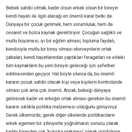
Bebek sahibi olmak, kadın olsun erkek olsun bir bireyin
kendi hayatı ile ilgili alacağı en önemli karar belki de.
Dünyaya bir çocuk getimek, hem sorumluluk, hem de
cesaret ve bolca kaynak gerektiriyor. Çocuğun sağlıklı ve
mutlu büyümesi, iyi bir eğitim alması, topluma faydalı,
kendisiyle mutlu bir birey olması ebeveynlerin ortak
çabaları, kendi hayatlarından yaptıkları feragatları ve eldeki
tüm kaynakların bu yeni bireyin geleceği için seferber
edilmesinden geçiyor. Hal böyle olunca da, bu önemli
kararın çocuk sahibi olacak kişi veya kişilerin kontrolünde
olması çok ama çok önemli. Ancak, bebeği dünyaya
getirecek kadın ve erkeğin ortak alması gereken bu önemli
kararın sıklıkla politika malzemesi olduğunu görüyoruz.
Gerek ülkemizde, gerek diğer ülkelerde politikacıların
erkek egemen bir zihniyetle yoğrulmanın sonucu olarak
kadını bireyden çok ‘kuluçka makinesi’ olarak gördüğüne