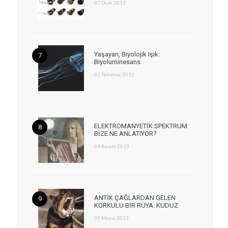
07 Ocak 2013
Yaşayan, Biyolojik Işık:
Biyolüminesans
01 Temmuz 2013
ELEKTROMANYETİK SPEKTRUM
BİZE NE ANLATIYOR?
04 Kasım 2013
ANTİK ÇAĞLARDAN GELEN
KORKULU BİR RÜYA: KUDUZ
05 Mayıs 2013