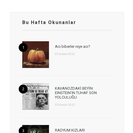
Bu Hafta Okunanlar
Acı biberler niye acı?
02 Şubat 2012
KAVANOZDAKİ BEYİN:
EINSTEIN’IN TUHAF SON
YOLCULUĞU
03 Aralık 2012
RADYUM KIZLARI