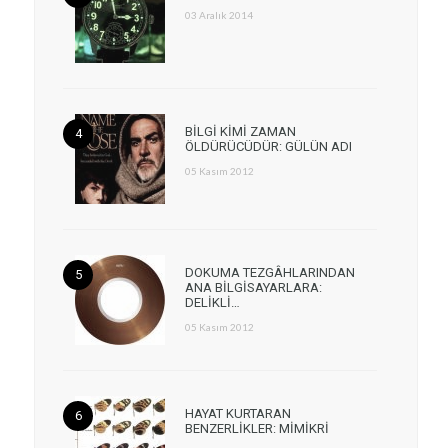
03 Aralık 2014
BİLGİ KİMİ ZAMAN
ÖLDÜRÜCÜDÜR: GÜLÜN ADI
05 Kasım 2012
DOKUMA TEZGÂHLARINDAN
ANA BİLGİSAYARLARA:
DELİKLİ…
05 Kasım 2012
HAYAT KURTARAN
BENZERLİKLER: MİMİKRİ