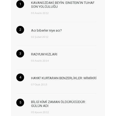
KAVANOZDAKİ BEYİN: EINSTEIN’IN TUHAF
SON YOLCULUĞU
03 Aralık 2012
Acı biberler niye acı?
02 Şubat 2012
RADYUM KIZLARI
03 Aralık 2014
HAYAT KURTARAN BENZERLİKLER: MİMİKRİ
07 Ocak 2013
BİLGİ KİMİ ZAMAN ÖLDÜRÜCÜDÜR:
GÜLÜN ADI
05 Kasım 2012