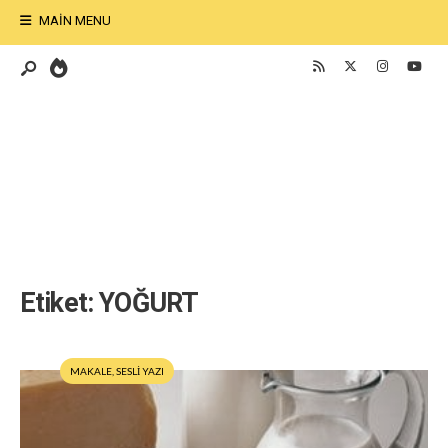
MAIN MENU
Etiket:
YOĞURT
MAKALE
,
SESLİ YAZI