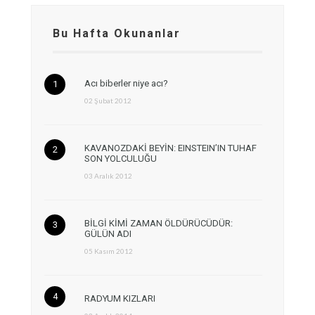
Bu Hafta Okunanlar
Acı biberler niye acı?
02 Şubat 2012
KAVANOZDAKİ BEYİN: EINSTEIN’IN TUHAF
SON YOLCULUĞU
03 Aralık 2012
BİLGİ KİMİ ZAMAN ÖLDÜRÜCÜDÜR:
GÜLÜN ADI
05 Kasım 2012
RADYUM KIZLARI