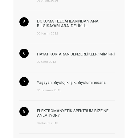
03 Aralık 2014
DOKUMA TEZGÂHLARINDAN ANA
BİLGİSAYARLARA: DELİKLİ…
05 Kasım 2012
HAYAT KURTARAN BENZERLİKLER: MİMİKRİ
07 Ocak 2013
Yaşayan, Biyolojik Işık: Biyolüminesans
01 Temmuz 2013
ELEKTROMANYETİK SPEKTRUM BİZE NE
ANLATIYOR?
04 Kasım 2013