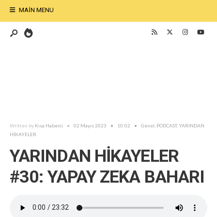
MAIN MENU
Written by
Kısa Haberci
•
02 Mayıs 2023
•
10:02
•
Genel
,
PODCAST
,
YARINDAN
HİKAYELER
YARINDAN HİKAYELER
#30: YAPAY ZEKA BAHARI