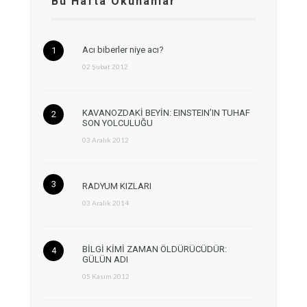
Bu Hafta Okunanlar
Acı biberler niye acı?
02 Şubat 2012
KAVANOZDAKİ BEYİN: EINSTEIN’IN TUHAF
SON YOLCULUĞU
03 Aralık 2012
RADYUM KIZLARI
03 Aralık 2014
BİLGİ KİMİ ZAMAN ÖLDÜRÜCÜDÜR:
GÜLÜN ADI
05 Kasım 2012