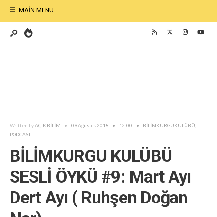
MAIN MENU
Written by
AÇIK BİLİM
•
09 Ağustos 2018
•
13:00
•
BİLİMKURGUKULÜBÜ
,
PODCAST
BİLİMKURGU KULÜBÜ
SESLİ ÖYKÜ #9: Mart Ayı
Dert Ayı ( Ruhşen Doğan