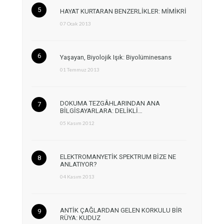
HAYAT KURTARAN BENZERLİKLER: MİMİKRİ
07 Ocak 2013
Yaşayan, Biyolojik Işık: Biyolüminesans
01 Temmuz 2013
DOKUMA TEZGÂHLARINDAN ANA
BİLGİSAYARLARA: DELİKLİ…
05 Kasım 2012
ELEKTROMANYETİK SPEKTRUM BİZE NE
ANLATIYOR?
04 Kasım 2013
ANTİK ÇAĞLARDAN GELEN KORKULU BİR
RÜYA: KUDUZ