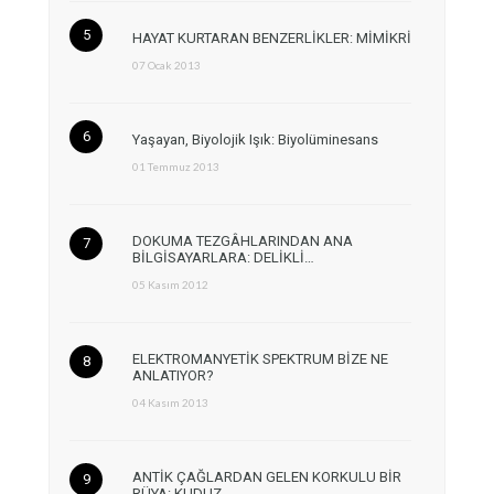
HAYAT KURTARAN BENZERLİKLER: MİMİKRİ
07 Ocak 2013
Yaşayan, Biyolojik Işık: Biyolüminesans
01 Temmuz 2013
DOKUMA TEZGÂHLARINDAN ANA
BİLGİSAYARLARA: DELİKLİ…
05 Kasım 2012
ELEKTROMANYETİK SPEKTRUM BİZE NE
ANLATIYOR?
04 Kasım 2013
ANTİK ÇAĞLARDAN GELEN KORKULU BİR
RÜYA: KUDUZ