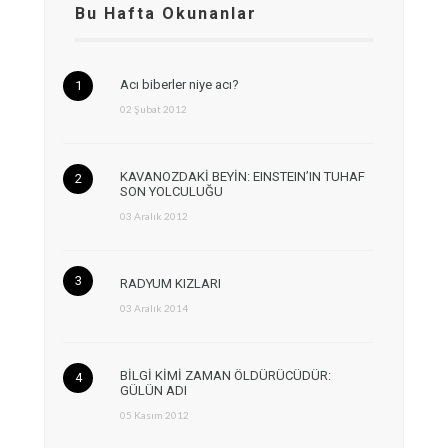
Bu Hafta Okunanlar
Acı biberler niye acı?
02 Şubat 2012
KAVANOZDAKİ BEYİN: EINSTEIN’IN TUHAF
SON YOLCULUĞU
03 Aralık 2012
RADYUM KIZLARI
03 Aralık 2014
BİLGİ KİMİ ZAMAN ÖLDÜRÜCÜDÜR:
GÜLÜN ADI
05 Kasım 2012