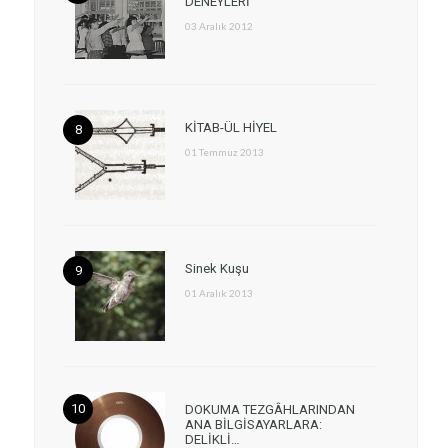
DENEYLERİ
03 Aralık 2012
KİTAB-ÜL HİYEL
01 Temmuz 2013
Sinek Kuşu
01 Aralık 2013
DOKUMA TEZGÂHLARINDAN
ANA BİLGİSAYARLARA:
DELİKLİ…