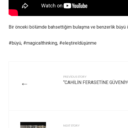
Bir önceki bölümde bahsettiğim bulaşma ve benzerlik büyü i
#büyü, #magicalthinking, #eleştireldüşünme
PREVIOUS STORY
←
“CAHİLİN FERASETİNE GÜVENİ
NEXT STORY