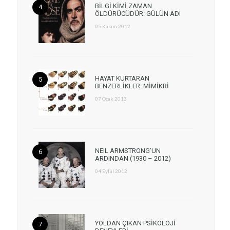
BİLGİ KİMİ ZAMAN
ÖLDÜRÜCÜDÜR: GÜLÜN ADI
05 Kasım 2012
HAYAT KURTARAN
BENZERLİKLER: MİMİKRİ
07 Ocak 2013
NEIL ARMSTRONG’UN
ARDINDAN (1930 – 2012)
04 Eylül 2012
YOLDAN ÇIKAN PSİKOLOJİ