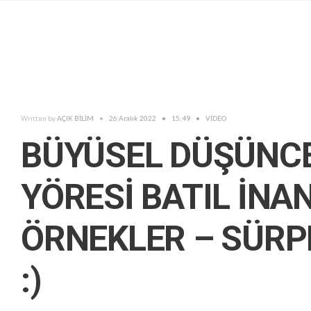
Written by
AÇIK BİLİM
•
26 Aralık 2022
•
15:49
•
VİDEO
BÜYÜSEL DÜŞÜNCE
YÖRESİ BATIL İN
ÖRNEKLER – SÜRP
:)