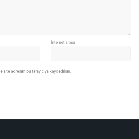
İnternet sitesi
 site adresim bu tarayıcıya kaydedilsin.