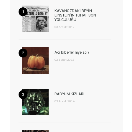
KAVANOZDAKİ BEYİN:
EINSTEIN’IN TUHAF SON
YOLCULUĞU
03 Aralık 2012
Acı biberler niye acı?
02 Şubat 2012
RADYUM KIZLARI
03 Aralık 2014