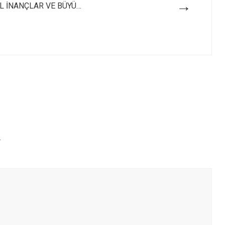
→
IL İNANÇLAR VE BÜYÜ…
r