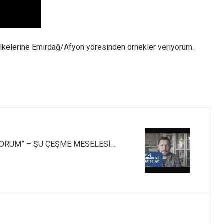
lkelerine Emirdağ/Afyon yöresinden örnekler veriyorum.
YORUM” – ŞU ÇEŞME MESELESİ…