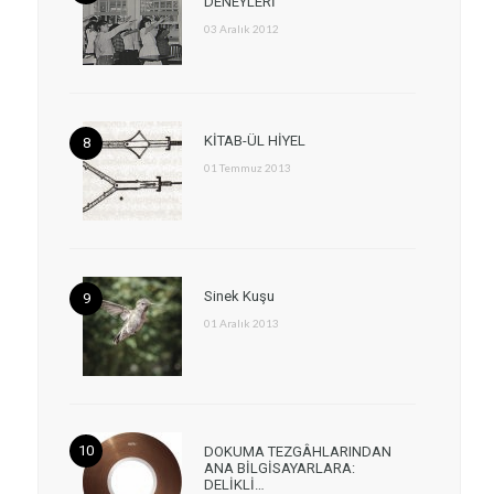
DENEYLERİ
03 Aralık 2012
KİTAB-ÜL HİYEL
01 Temmuz 2013
Sinek Kuşu
01 Aralık 2013
DOKUMA TEZGÂHLARINDAN
ANA BİLGİSAYARLARA:
DELİKLİ…