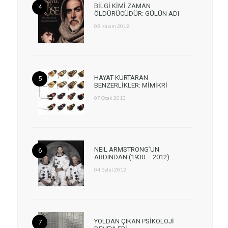
BİLGİ KİMİ ZAMAN
ÖLDÜRÜCÜDÜR: GÜLÜN ADI
05 Kasım 2012
HAYAT KURTARAN
BENZERLİKLER: MİMİKRİ
07 Ocak 2013
NEIL ARMSTRONG’UN
ARDINDAN (1930 – 2012)
04 Eylül 2012
YOLDAN ÇIKAN PSİKOLOJİ