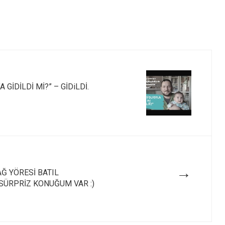
 GİDİLDİ Mİ?” – GİDiLDİ.
→
Ğ YÖRESİ BATIL
SÜRPRİZ KONUĞUM VAR :)