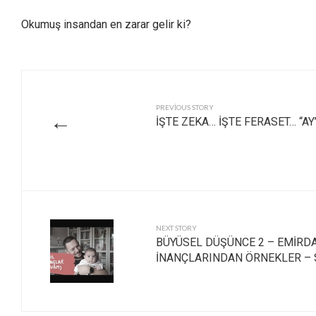
Okumuş insandan en zarar gelir ki?
PREVIOUS STORY
←
İŞTE ZEKA… İŞTE FERASET… “AY’A
NEXT STORY
BÜYÜSEL DÜŞÜNCE 2 – EMİRDA
İNANÇLARINDAN ÖRNEKLER – 