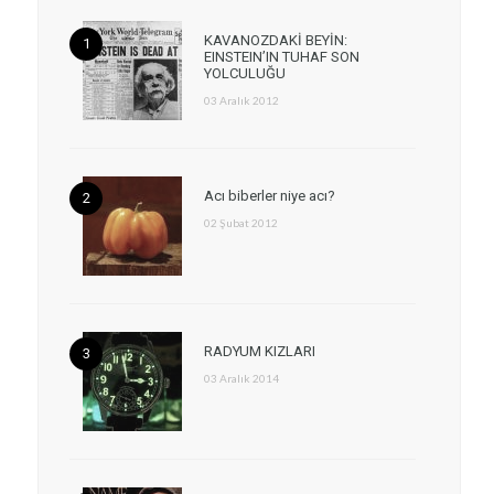
KAVANOZDAKİ BEYİN:
EINSTEIN’IN TUHAF SON
YOLCULUĞU
03 Aralık 2012
Acı biberler niye acı?
02 Şubat 2012
RADYUM KIZLARI
03 Aralık 2014