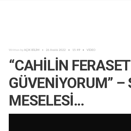
Written by
AÇIK BİLİM
•
26 Aralık 2022
•
15:49
•
VİDEO
“CAHİLİN FERASET
GÜVENİYORUM” – 
MESELESİ…