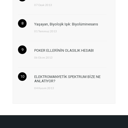
07 Ocak 2013
Yaşayan, Biyolojik Işık: Biyolüminesans
01 Temmuz 2013
POKER ELLERİNİN OLASILIK HESABI
06 Ekim 2013
ELEKTROMANYETİK SPEKTRUM BİZE NE
ANLATIYOR?
04 Kasım 2013