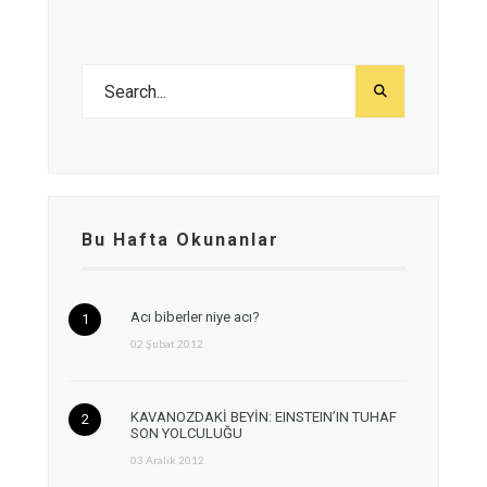
Bu Hafta Okunanlar
Acı biberler niye acı?
02 Şubat 2012
KAVANOZDAKİ BEYİN: EINSTEIN’IN TUHAF
SON YOLCULUĞU
03 Aralık 2012