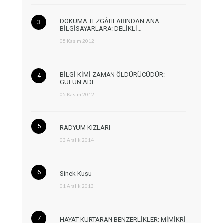
DOKUMA TEZGÂHLARINDAN ANA
BİLGİSAYARLARA: DELİKLİ…
05 Kasım 2012
BİLGİ KİMİ ZAMAN ÖLDÜRÜCÜDÜR:
GÜLÜN ADI
05 Kasım 2012
RADYUM KIZLARI
03 Aralık 2014
Sinek Kuşu
01 Aralık 2013
HAYAT KURTARAN BENZERLİKLER: MİMİKRİ