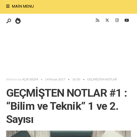
MAIN MENU
Written by
AÇIK BİLİM
•
14 Nisan 2017
•
16:00
•
GEÇMİŞTEN NOTLAR
GEÇMİŞTEN NOTLAR #1 :
“Bilim ve Teknik” 1 ve 2.
Sayısı