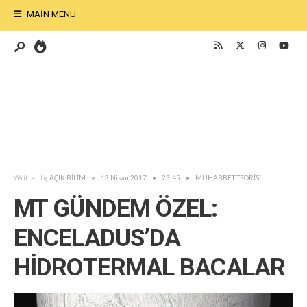
MAIN MENU
Written by
AÇIK BİLİM
•
13 Nisan 2017
•
23:45
•
MUHABBET TEORİSİ
MT GÜNDEM ÖZEL:
ENCELADUS’DA
HİDROTERMAL BACALAR