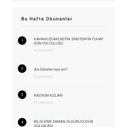
Bu Hafta Okunanlar
KAVANOZDAKİ BEYİN: EINSTEIN’IN TUHAF
SON YOLCULUĞU
03 Aralık 2012
Acı biberler niye acı?
02 Şubat 2012
RADYUM KIZLARI
03 Aralık 2014
BİLGİ KİMİ ZAMAN ÖLDÜRÜCÜDÜR:
GÜLÜN ADI