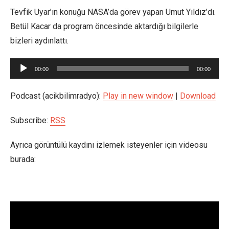
Tevfik Uyar’ın konuğu NASA’da görev yapan Umut Yıldız’dı.
Betül Kacar da program öncesinde aktardığı bilgilerle
bizleri aydınlattı.
Ses
00:00
00:00
oynatıcı
Podcast (acikbilimradyo):
Play in new window
|
Download
Subscribe:
RSS
Ayrıca görüntülü kaydını izlemek isteyenler için videosu
burada: