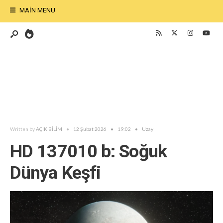
MAIN MENU
Written by
AÇIK BİLİM
•
12 Şubat 2026
•
19:02
•
Uzay
HD 137010 b: Soğuk
Dünya Keşfi