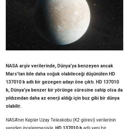
NASA arşiv verilerinde, Dünya’ya benzeyen ancak
Mars’tan bile daha soğuk olabileceği düşünülen HD
137010 b adlı bir gezegen adayı öne çıktı. HD 137010
b, Dünya’ya benzer bir yörünge süresine sahip olsa da
yıldızından daha az enerji aldığı için buz gibi bir dünya
olabilir.
NASA’nın Kepler Uzay Teleskobu (K2 görevi) verilerinin
yeniden incelenmesiyle,
HD 137010 b
adlı yeni bir