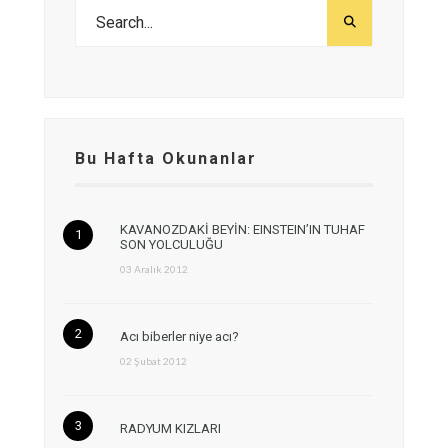
Bu Hafta Okunanlar
KAVANOZDAKİ BEYİN: EINSTEIN’IN TUHAF
SON YOLCULUĞU
03 Aralık 2012
Acı biberler niye acı?
02 Şubat 2012
RADYUM KIZLARI