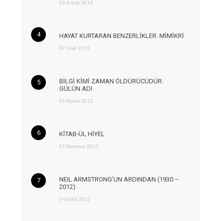
03 Aralık 2014
HAYAT KURTARAN BENZERLİKLER: MİMİKRİ
07 Ocak 2013
BİLGİ KİMİ ZAMAN ÖLDÜRÜCÜDÜR:
GÜLÜN ADI
05 Kasım 2012
KİTAB-ÜL HİYEL
01 Temmuz 2013
NEIL ARMSTRONG’UN ARDINDAN (1930 –
2012)
04 Eylül 2012