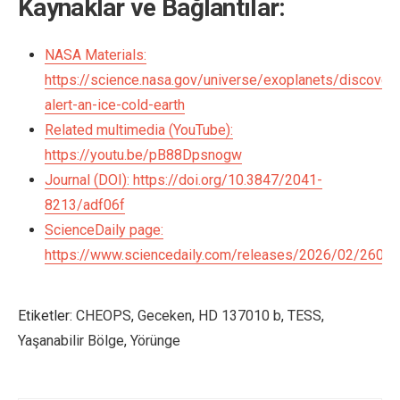
Kaynaklar ve Bağlantılar:
NASA Materials:
https://science.nasa.gov/universe/exoplanets/discovery
alert-an-ice-cold-earth
Related multimedia (YouTube):
https://youtu.be/pB88Dpsnogw
Journal (DOI): https://doi.org/10.3847/2041-
8213/adf06f
ScienceDaily page:
https://www.sciencedaily.com/releases/2026/02/2602
Etiketler:
CHEOPS
,
Geceken
,
HD 137010 b
,
TESS
,
Yaşanabilir Bölge
,
Yörünge