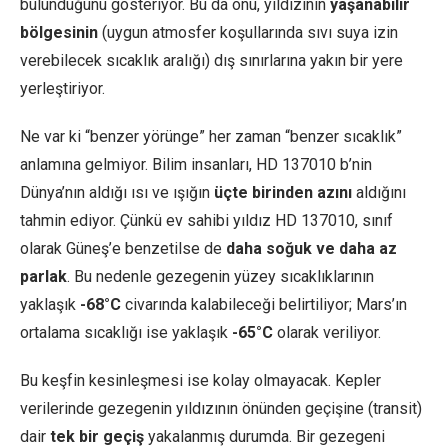
bulunduğunu gösteriyor. Bu da onu, yıldızının
yaşanabilir
bölgesinin
(uygun atmosfer koşullarında sıvı suya izin
verebilecek sıcaklık aralığı) dış sınırlarına yakın bir yere
yerleştiriyor.
Ne var ki “benzer yörünge” her zaman “benzer sıcaklık”
anlamına gelmiyor. Bilim insanları, HD 137010 b’nin
Dünya’nın aldığı ısı ve ışığın
üçte birinden azını
aldığını
tahmin ediyor. Çünkü ev sahibi yıldız HD 137010, sınıf
olarak Güneş’e benzetilse de
daha soğuk ve daha az
parlak
. Bu nedenle gezegenin yüzey sıcaklıklarının
yaklaşık
-68°C
civarında kalabileceği belirtiliyor; Mars’ın
ortalama sıcaklığı ise yaklaşık
-65°C
olarak veriliyor.
Bu keşfin kesinleşmesi ise kolay olmayacak. Kepler
verilerinde gezegenin yıldızının önünden geçişine (transit)
dair
tek bir geçiş
yakalanmış durumda. Bir gezegeni