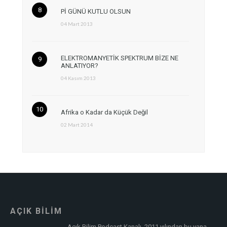
Pİ GÜNÜ KUTLU OLSUN
04 Mart 2013
ELEKTROMANYETİK SPEKTRUM BİZE NE
ANLATIYOR?
04 Kasım 2013
Afrika o Kadar da Küçük Değil
02 Mart 2014
AÇIK BİLİM
Açık Bilim Podcast Kanalı, 2011 yılından bu yana