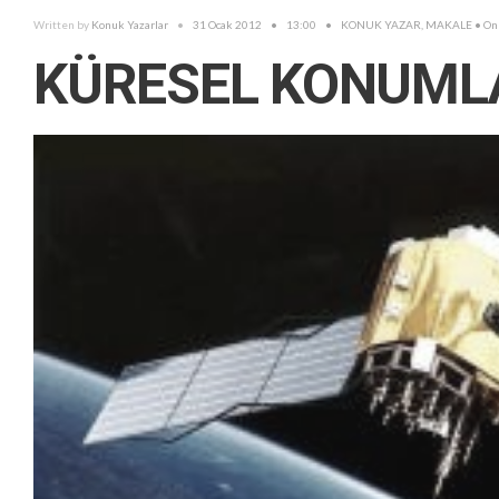
Written by
Konuk Yazarlar
•
31 Ocak 2012
•
13:00
•
KONUK YAZAR
,
MAKALE
• O
KÜRESEL KONUMLA