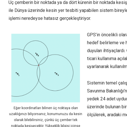
Üç çemberin bir noktada ya da dört kürenin bir noktada kesi
ile Dünya üzerinde kesin yer tesbiti yapabilen sistem bireyl
işlemi neredeyse hatasız gerçekleştiriyor.
GPS’in öncelikli olar
hedef belirleme ve 
duyulan ihtiyaçlardı
ticari kullanıma açıl
uyarlanarak kullanıl
Sistemin temel çalış
Savunma Bakanlığı’na
yedek 24 adet uyduda
üzerinde bulunan bir
Eğer koordinatları bilinen üç noktaya olan
uzaklığınızı biliyorsanız, konumunuzu da kesin
ölçülerek, aradaki 
olarak bilebilirsiniz, çünkü üç çember tek
noktada kesişecektir. Yükseklik bilgisi içinse