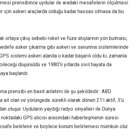
şmesi prensibince uydular ile aradaki mesafelerin ölçülmesi
er için askeri araçlarda olduğu kadar hassas olmasa da bu
ak ortaya çıkış sebebi roket ve füze atışlarının yön bulması,
hedefe asker çıkarma gibi askeri ve savunma sistemlerinde
. GPS sistemi askeri alanda o kadar başarılı oldu ki, zamanla
abileceği düşünüldü ve 1980’li yıllarda sivil hayata da
maya başlandı.
ma prensibi en basit anlatımı ile şu şekildedir:: ABD
 ait olan ve yörüngede sürekli olarak dönen 21’i aktif, 3’ü
n oluşur. Uyduların yaydığı radyo sinyalleri ile Dünya
 noktadaki GPS alıcısı arasındaki haberleşmenin süresi
mesafe belirlenir ve böylece konum belirlemesi mümkün olur.