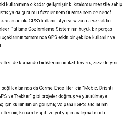
ki kullanımına o kadar gelişmiştir ki kıtalarası menzile sahip
listik ya da güdümlü füzeler hem fırlatma hem de hedef
si amacı ile GPS’i kullanır. Ayrıca savunma ve saldırı
leer Patlama Gözlemleme Sisteminin büyük bir parçası
 uçaklarının tamamında GPS etkin bir şekilde kullanılır ve
r.
tleri de komando birliklerinin intikal, travers, arazide yön
, sağlık alanında da Görme Engelliler için “Mobic, Drishti,
 GPS ve Trekker” gibi projeler doğmuş ve yürütülmeye
ç için kullanılan en gelişmiş ve pahalı GPS alıcılarının
şaretlerinin, konum tespiti ve yol yapım çalışmalarında