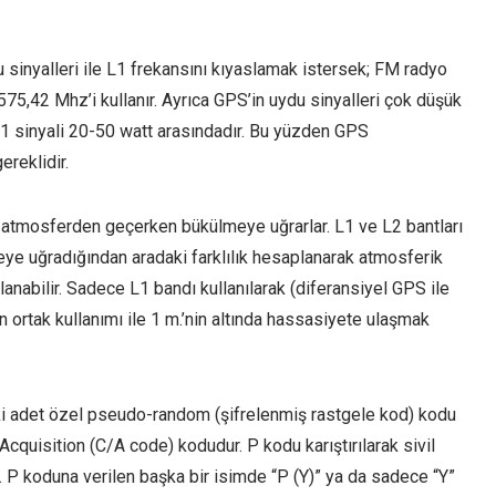
 sinyalleri ile L1 frekansını kıyaslamak istersek; FM radyo
575,42 Mhz’i kullanır. Ayrıca GPS’in uydu sinyalleri çok düşük
L1 sinyali 20-50 watt arasındadır. Bu yüzden GPS
ereklidir.
 atmosferden geçerken bükülmeye uğrarlar. L1 ve L2 bantları
eye uğradığından aradaki farklılık hesaplanarak atmosferik
nabilir. Sadece L1 bandı kullanılarak (diferansiyel GPS ile
n ortak kullanımı ile 1 m.’nin altında hassasiyete ulaşmak
 iki adet özel pseudo-random (şifrelenmiş rastgele kod) kodu
cquisition (C/A code) kodudur. P kodu karıştırılarak sivil
ir. P koduna verilen başka bir isimde “P (Y)” ya da sadece “Y”