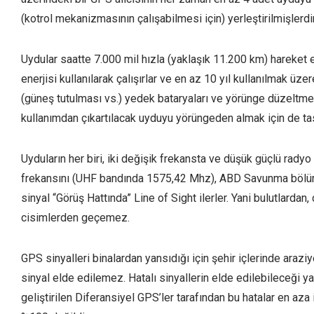
(kotrol mekanizmasının çalışabilmesi için) yerleştirilmişlerdir
Uydular saatte 7.000 mil hızla (yaklaşık 11.200 km) hareket e
enerjisi kullanılarak çalışırlar ve en az 10 yıl kullanılmak üze
(güneş tutulması vs.) yedek bataryaları ve yörünge düzeltmeler
kullanımdan çıkartılacak uyduyu yörüngeden almak için de tas
Uyduların her biri, iki değişik frekansta ve düşük güçlü radyo s
frekansını (UHF bandında 1575,42 Mhz), ABD Savunma bölümü 
sinyal “Görüş Hattında” Line of Sight ilerler. Yani bulutlarda
cisimlerden geçemez.
GPS sinyalleri binalardan yansıdığı için şehir içlerinde araziy
sinyal elde edilemez. Hatalı sinyallerin elde edilebileceği 
geliştirilen Diferansiyel GPS’ler tarafından bu hatalar en aza