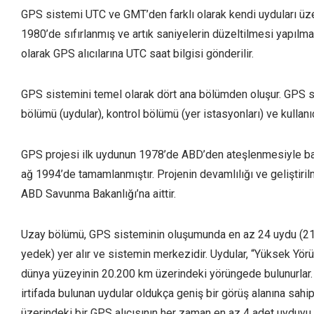
GPS sistemi UTC ve GMT’den farklı olarak kendi uyduları üzer
1980’de sıfırlanmış ve artık saniyelerin düzeltilmesi yapılma
olarak GPS alıcılarına UTC saat bilgisi gönderilir.
GPS sistemini temel olarak dört ana bölümden oluşur. GPS s
bölümü (uydular), kontrol bölümü (yer istasyonları) ve kullanı
GPS projesi ilk uydunun 1978’de ABD’den ateşlenmesiyle baş
ağ 1994’de tamamlanmıştır. Projenin devamlılığı ve geliştirilme
ABD Savunma Bakanlığı’na aittir.
Uzay bölümü, GPS sisteminin oluşumunda en az 24 uydu (21 
yedek) yer alır ve sistemin merkezidir. Uydular, “Yüksek Yörü
dünya yüzeyinin 20.200 km üzerindeki yörüngede bulunurlar
irtifada bulunan uydular oldukça geniş bir görüş alanına sahip
üzerindeki bir GPS alıcısının her zaman en az 4 adet uyduyu