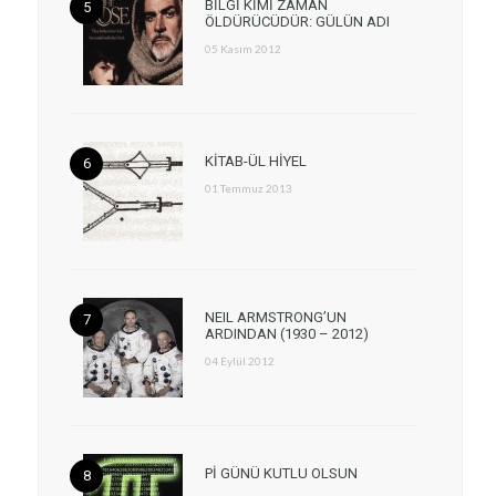
BİLGİ KİMİ ZAMAN
ÖLDÜRÜCÜDÜR: GÜLÜN ADI
05 Kasım 2012
KİTAB-ÜL HİYEL
01 Temmuz 2013
NEIL ARMSTRONG’UN
ARDINDAN (1930 – 2012)
04 Eylül 2012
Pİ GÜNÜ KUTLU OLSUN