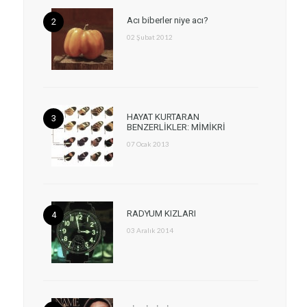
Acı biberler niye acı?
02 Şubat 2012
HAYAT KURTARAN
BENZERLİKLER: MİMİKRİ
07 Ocak 2013
RADYUM KIZLARI
03 Aralık 2014