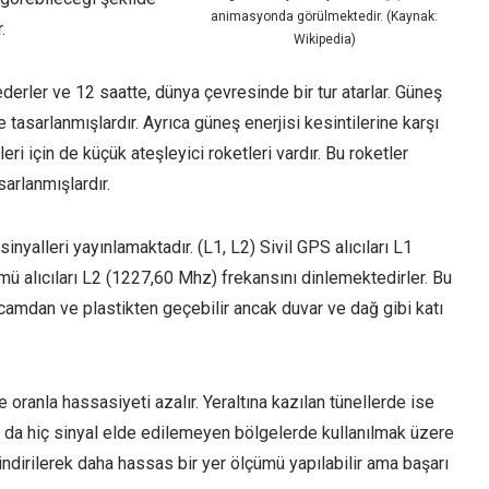
animasyonda görülmektedir. (Kaynak:
.
Wikipedia)
derler ve 12 saatte, dünya çevresinde bir tur atarlar. Güneş
re tasarlanmışlardır. Ayrıca güneş enerjisi kesintilerine karşı
i için de küçük ateşleyici roketleri vardır. Bu roketler
arlanmışlardır.
inyalleri yayınlamaktadır. (L1, L2) Sivil GPS alıcıları L1
alıcıları L2 (1227,60 Mhz) frekansını dinlemektedirler. Bu
n, camdan ve plastikten geçebilir ancak duvar ve dağ gibi katı
e oranla hassasiyeti azalır. Yeraltına kazılan tünellerde ise
ya da hiç sinyal elde edilemeyen bölgelerde kullanılmak üzere
 indirilerek daha hassas bir yer ölçümü yapılabilir ama başarı