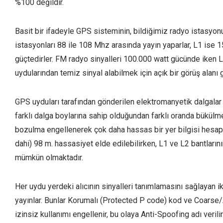
%100 değildir.
Basit bir ifadeyle GPS sisteminin, bildiğimiz radyo istasyonu
istasyonları 88 ile 108 Mhz arasında yayın yaparlar, L1 ise 1
güçtedirler. FM radyo sinyalleri 100.000 watt gücünde iken 
uydularından temiz sinyal alabilmek için açık bir görüş alanı g
GPS uyduları tarafından gönderilen elektromanyetik dalgalar
farklı dalga boylarına sahip olduğundan farklı oranda bükülm
bozulma engellenerek çok daha hassas bir yer bilgisi hesapla
dahi) 98 m. hassasiyet elde edilebilirken, L1 ve L2 bantlarını
mümkün olmaktadır.
Her uydu yerdeki alıcının sinyalleri tanımlamasını sağlayan
yayınlar. Bunlar Korumalı (Protected P code) kod ve Coarse/A
izinsiz kullanımı engellenir, bu olaya Anti-Spoofing adı veril