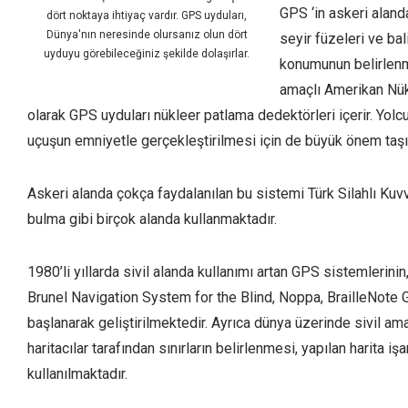
GPS ‘in askeri alanda
dört noktaya ihtiyaç vardır. GPS uyduları,
Dünya'nın neresinde olursanız olun dört
seyir füzeleri ve ba
uyduyu görebileceğiniz şekilde dolaşırlar.
konumunun belirlenme
amaçlı Amerikan Nük
olarak GPS uyduları nükleer patlama dedektörleri içerir. Yolcu
uçuşun emniyetle gerçekleştirilmesi için de büyük önem taşı
Askeri alanda çokça faydalanılan bu sistemi Türk Silahlı Kuvve
bulma gibi birçok alanda kullanmaktadır.
1980’li yıllarda sivil alanda kullanımı artan GPS sistemlerinin
Brunel Navigation System for the Blind, Noppa, BrailleNote
başlanarak geliştirilmektedir. Ayrıca dünya üzerinde sivil ama
haritacılar tarafından sınırların belirlenmesi, yapılan harita i
kullanılmaktadır.