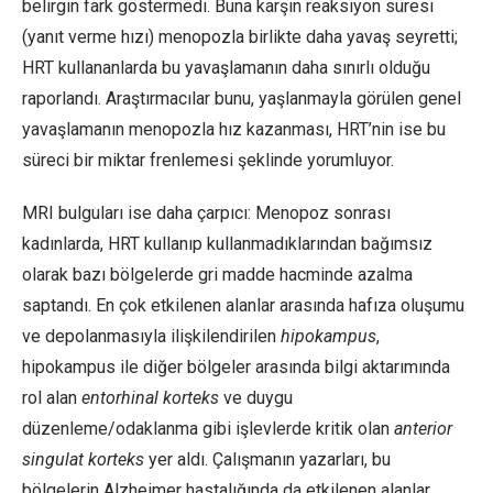
belirgin fark göstermedi. Buna karşın reaksiyon süresi
(yanıt verme hızı) menopozla birlikte daha yavaş seyretti;
HRT kullananlarda bu yavaşlamanın daha sınırlı olduğu
raporlandı. Araştırmacılar bunu, yaşlanmayla görülen genel
yavaşlamanın menopozla hız kazanması, HRT’nin ise bu
süreci bir miktar frenlemesi şeklinde yorumluyor.
MRI bulguları ise daha çarpıcı: Menopoz sonrası
kadınlarda, HRT kullanıp kullanmadıklarından bağımsız
olarak bazı bölgelerde gri madde hacminde azalma
saptandı. En çok etkilenen alanlar arasında hafıza oluşumu
ve depolanmasıyla ilişkilendirilen
hipokampus
,
hipokampus ile diğer bölgeler arasında bilgi aktarımında
rol alan
entorhinal korteks
ve duygu
düzenleme/odaklanma gibi işlevlerde kritik olan
anterior
singulat korteks
yer aldı. Çalışmanın yazarları, bu
bölgelerin Alzheimer hastalığında da etkilenen alanlar