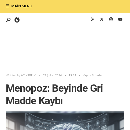
MAIN MENU
Written by
AÇIK BİLİM
•
07 Şubat 2026
•
19:31
•
Yaşam Bilimleri
Menopoz: Beyinde Gri
Madde Kaybı