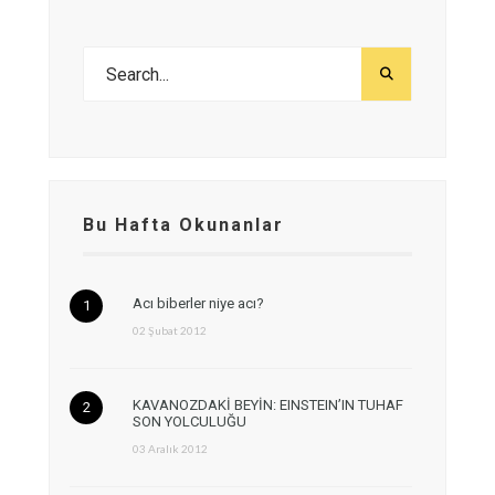
Bu Hafta Okunanlar
Acı biberler niye acı?
02 Şubat 2012
KAVANOZDAKİ BEYİN: EINSTEIN’IN TUHAF
SON YOLCULUĞU
03 Aralık 2012