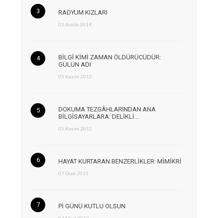
RADYUM KIZLARI
03 Aralık 2014
BİLGİ KİMİ ZAMAN ÖLDÜRÜCÜDÜR:
GÜLÜN ADI
05 Kasım 2012
DOKUMA TEZGÂHLARINDAN ANA
BİLGİSAYARLARA: DELİKLİ…
05 Kasım 2012
HAYAT KURTARAN BENZERLİKLER: MİMİKRİ
07 Ocak 2013
Pİ GÜNÜ KUTLU OLSUN