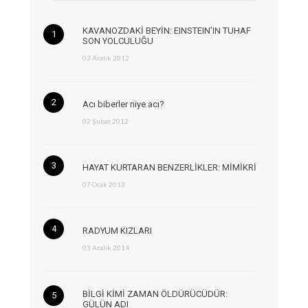
KAVANOZDAKİ BEYİN: EINSTEIN’IN TUHAF
SON YOLCULUĞU
03 Aralık 2012
Acı biberler niye acı?
02 Şubat 2012
HAYAT KURTARAN BENZERLİKLER: MİMİKRİ
07 Ocak 2013
RADYUM KIZLARI
03 Aralık 2014
BİLGİ KİMİ ZAMAN ÖLDÜRÜCÜDÜR:
GÜLÜN ADI