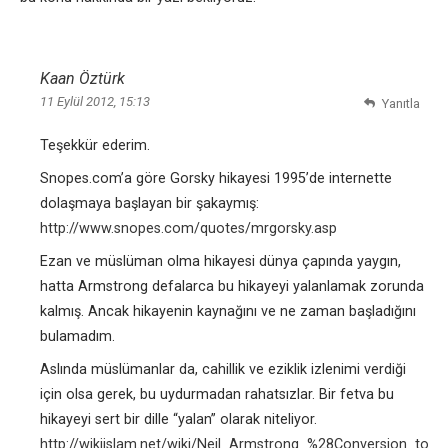
Kaan Öztürk
11 Eylül 2012, 15:13
Yanıtla
Teşekkür ederim.
Snopes.com’a göre Gorsky hikayesi 1995’de internette
dolaşmaya başlayan bir şakaymış:
http://www.snopes.com/quotes/mrgorsky.asp
Ezan ve müslüman olma hikayesi dünya çapında yaygın,
hatta Armstrong defalarca bu hikayeyi yalanlamak zorunda
kalmış. Ancak hikayenin kaynağını ve ne zaman başladığını
bulamadım.
Aslında müslümanlar da, cahillik ve eziklik izlenimi verdiği
için olsa gerek, bu uydurmadan rahatsızlar. Bir fetva bu
hikayeyi sert bir dille “yalan” olarak niteliyor.
http://wikiislam.net/wiki/Neil_Armstrong_%28Conversion_to_