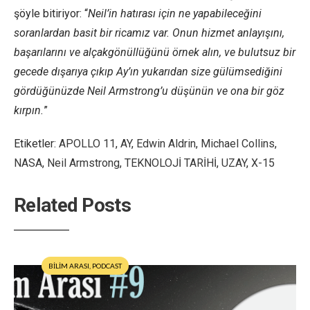
şöyle bitiriyor: “
Neil’in hatırası için ne yapabileceğini
soranlardan basit bir ricamız var. Onun hizmet anlayışını,
başarılarını ve alçakgönüllüğünü örnek alın, ve bulutsuz bir
gecede dışarıya çıkıp Ay’ın yukarıdan size gülümsediğini
gördüğünüzde Neil Armstrong’u düşünün ve ona bir göz
kırpın.
”
Etiketler:
APOLLO 11
,
AY
,
Edwin Aldrin
,
Michael Collins
,
NASA
,
Neil Armstrong
,
TEKNOLOJİ TARİHİ
,
UZAY
,
X-15
Related Posts
BİLİM ARASI
,
PODCAST