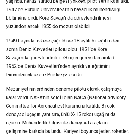
yaşında, henüz sürücü belgesi yokken, pilot sertifikası aldı.
1947’de Purdue Üniversitesi’nin havacılık mühendisliği
bölümüne girdi. Kore Savaşı’nda görevlendirilmesi
yüzünden ancak 1955’de mezun olabildi.
1949 başında askere çağrıldı ve 18 aylık bir eğitimden
sonra Deniz Kuvvetleri pilotu oldu. 1951’de Kore
Savaşı’nda görevlendirildi, 78 uçuş görevi tamamladı.
1952’de Deniz Kuvvetleri’nden ayrıldı ve eğitimini
tamamlamak üzere Purdue’ya döndü.
Mezuniyetinin ardından deneme pilotu olarak çalışmaya
karar verdi. NASA’nın selefi olan NACA (National Advisory
Committee for Aeronautics) kurumuna katıldı. Birçok
deneysel uçağın yanı sıra, ünlü X-15 roket uçağını da
uçurdu. Mühendislik bilgisi ile deneysel araçların
gelişimine katkıda bulundu. Kariyeri boyunca jetler, roketler,