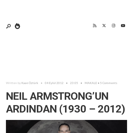
Written by
Kaan Öztürk
•
04 Eylül 2012
•
23:05
•
MAKALE
• 5 Comments
NEIL ARMSTRONG’UN
ARDINDAN (1930 – 2012)