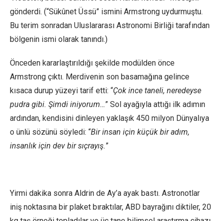
gönderdi. (“Sükûnet Üssü” ismini Armstrong uydurmuştu.
Bu terim sonradan Uluslararası Astronomi Birliği tarafından
bölgenin ismi olarak tanındı.)
Önceden kararlaştırıldığı şekilde modülden önce
Armstrong çıktı. Merdivenin son basamağına gelince
kısaca durup yüzeyi tarif etti: “
Çok ince taneli, neredeyse
pudra gibi. Şimdi iniyorum…
” Sol ayağıyla attığı ilk adımın
ardından, kendisini dinleyen yaklaşık 450 milyon Dünyalıya
o ünlü sözünü söyledi: “
Bir insan için küçük bir adım,
insanlık için dev bir sıçrayış.
”
Yirmi dakika sonra Aldrin de Ay’a ayak bastı. Astronotlar
iniş noktasına bir plaket bıraktılar, ABD bayrağını diktiler, 20
kg taş örneği topladılar ve üç tane bilimsel araştırma cihazı