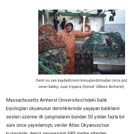
Derin su ses kaydedicisini konuşlandırmadan önce poz
veren balıkçı Juan Espana (Görsel: UMass Amherst).
Massachusetts Amherst Üniversitesi’ndeki balık
biyologları okyanusun derinliklerinde yaşayan balıkların
sesleri üzerine ilk çalışmalarını bundan 50 yıldan fazla bir
süre önce yayınlamıştı; veriler Atlas Okyanusu’nun
kuzeyinde, deniz seviyesinin 685 metre altından