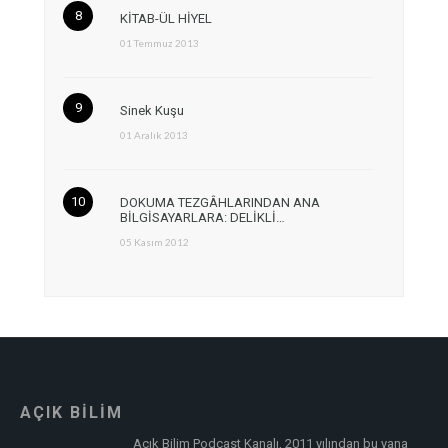
KİTAB-ÜL HİYEL
01 Temmuz 2013
Sinek Kuşu
01 Aralık 2013
DOKUMA TEZGÂHLARINDAN ANA
BİLGİSAYARLARA: DELİKLİ…
05 Kasım 2012
AÇIK BİLİM
Açık Bilim Podcast Kanalı, 2011 yılından bu yana