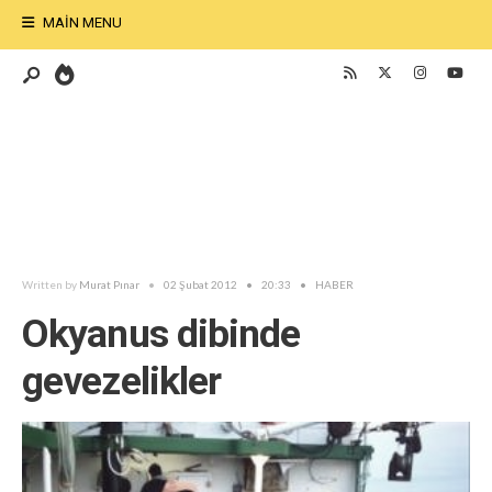
MAIN MENU
Written by
Murat Pınar
•
02 Şubat 2012
•
20:33
•
HABER
Okyanus dibinde
gevezelikler