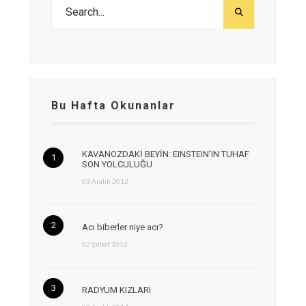
Bu Hafta Okunanlar
KAVANOZDAKİ BEYİN: EINSTEIN’IN TUHAF
SON YOLCULUĞU
03 Aralık 2012
Acı biberler niye acı?
02 Şubat 2012
RADYUM KIZLARI