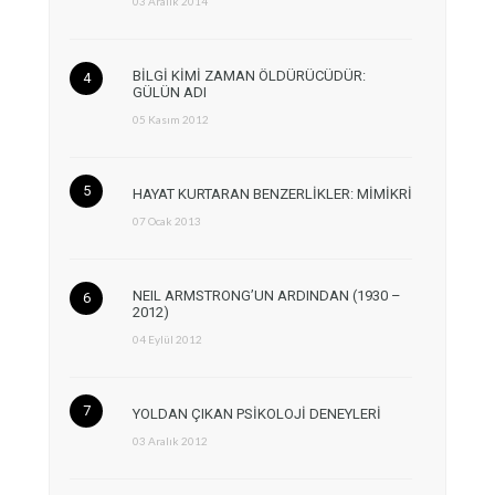
03 Aralık 2014
BİLGİ KİMİ ZAMAN ÖLDÜRÜCÜDÜR:
GÜLÜN ADI
05 Kasım 2012
HAYAT KURTARAN BENZERLİKLER: MİMİKRİ
07 Ocak 2013
NEIL ARMSTRONG’UN ARDINDAN (1930 –
2012)
04 Eylül 2012
YOLDAN ÇIKAN PSİKOLOJİ DENEYLERİ
03 Aralık 2012