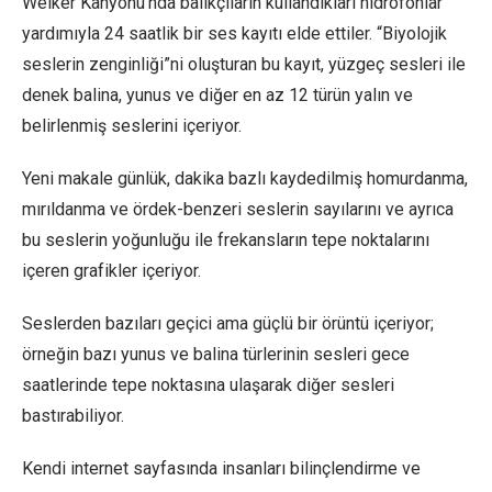
Welker Kanyonu’nda balıkçıların kullandıkları hidrofonlar
yardımıyla 24 saatlik bir ses kayıtı elde ettiler. “Biyolojik
seslerin zenginliği”ni oluşturan bu kayıt, yüzgeç sesleri ile
denek balina, yunus ve diğer en az 12 türün yalın ve
belirlenmiş seslerini içeriyor.
Yeni makale günlük, dakika bazlı kaydedilmiş homurdanma,
mırıldanma ve ördek-benzeri seslerin sayılarını ve ayrıca
bu seslerin yoğunluğu ile frekansların tepe noktalarını
içeren grafikler içeriyor.
Seslerden bazıları geçici ama güçlü bir örüntü içeriyor;
örneğin bazı yunus ve balina türlerinin sesleri gece
saatlerinde tepe noktasına ulaşarak diğer sesleri
bastırabiliyor.
Kendi internet sayfasında insanları bilinçlendirme ve