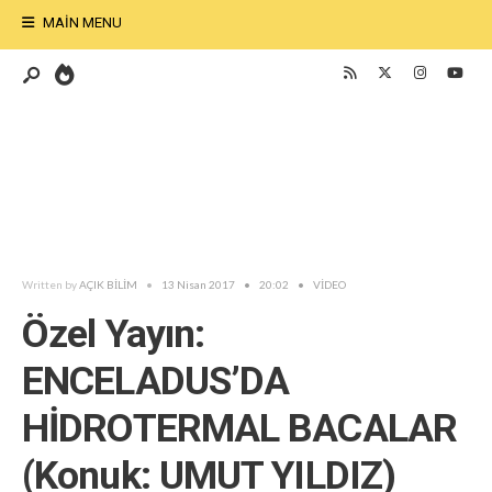
MAIN MENU
Written by
AÇIK BİLİM
•
13 Nisan 2017
•
20:02
•
VİDEO
Özel Yayın:
ENCELADUS’DA
HİDROTERMAL BACALAR
(Konuk: UMUT YILDIZ)