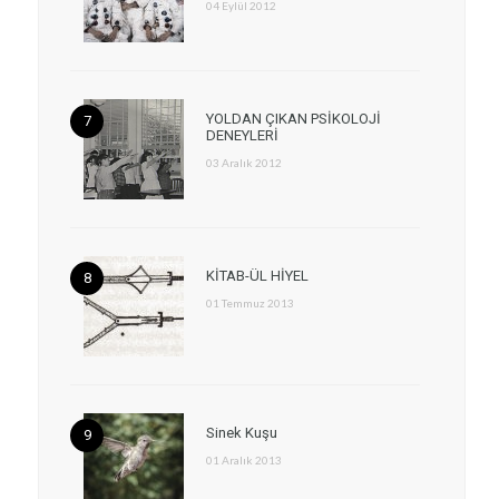
04 Eylül 2012
YOLDAN ÇIKAN PSİKOLOJİ
DENEYLERİ
03 Aralık 2012
KİTAB-ÜL HİYEL
01 Temmuz 2013
Sinek Kuşu
01 Aralık 2013