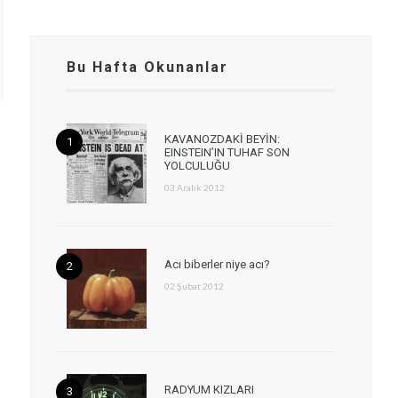
Bu Hafta Okunanlar
KAVANOZDAKİ BEYİN:
EINSTEIN’IN TUHAF SON
YOLCULUĞU
03 Aralık 2012
Acı biberler niye acı?
02 Şubat 2012
RADYUM KIZLARI