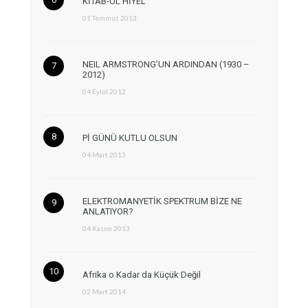
KİTAB-ÜL HİYEL
01 Temmuz 2013
NEIL ARMSTRONG’UN ARDINDAN (1930 –
2012)
04 Eylül 2012
Pİ GÜNÜ KUTLU OLSUN
04 Mart 2013
ELEKTROMANYETİK SPEKTRUM BİZE NE
ANLATIYOR?
04 Kasım 2013
Afrika o Kadar da Küçük Değil
02 Mart 2014