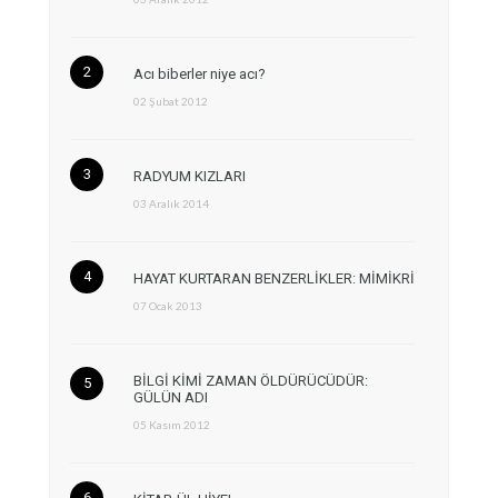
Acı biberler niye acı?
02 Şubat 2012
RADYUM KIZLARI
03 Aralık 2014
HAYAT KURTARAN BENZERLİKLER: MİMİKRİ
07 Ocak 2013
BİLGİ KİMİ ZAMAN ÖLDÜRÜCÜDÜR:
GÜLÜN ADI
05 Kasım 2012