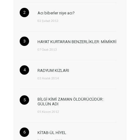
Acı biberler niye acı?
02 Şubat 2012
HAYAT KURTARAN BENZERLİKLER: MİMİKRİ
07 Ocak 2013
RADYUM KIZLARI
03 Aralık 2014
BİLGİ KİMİ ZAMAN ÖLDÜRÜCÜDÜR:
GÜLÜN ADI
05 Kasım 2012
KİTAB-ÜL HİYEL