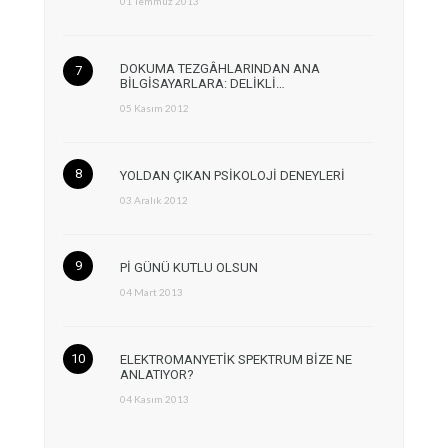
01 Temmuz 2013
DOKUMA TEZGÂHLARINDAN ANA
BİLGİSAYARLARA: DELİKLİ…
05 Kasım 2012
YOLDAN ÇIKAN PSİKOLOJİ DENEYLERİ
03 Aralık 2012
Pİ GÜNÜ KUTLU OLSUN
04 Mart 2013
ELEKTROMANYETİK SPEKTRUM BİZE NE
ANLATIYOR?
04 Kasım 2013