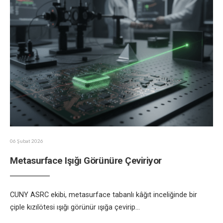
06 Şubat 2026
Metasurface Işığı Görünüre Çeviriyor
CUNY ASRC ekibi, metasurface tabanlı kâğıt inceliğinde bir
çiple kızılötesi ışığı görünür ışığa çevirip
...