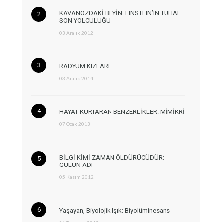
KAVANOZDAKİ BEYİN: EINSTEIN’IN TUHAF
SON YOLCULUĞU
03 Aralık 2012
RADYUM KIZLARI
03 Aralık 2014
HAYAT KURTARAN BENZERLİKLER: MİMİKRİ
07 Ocak 2013
BİLGİ KİMİ ZAMAN ÖLDÜRÜCÜDÜR:
GÜLÜN ADI
05 Kasım 2012
Yaşayan, Biyolojik Işık: Biyolüminesans