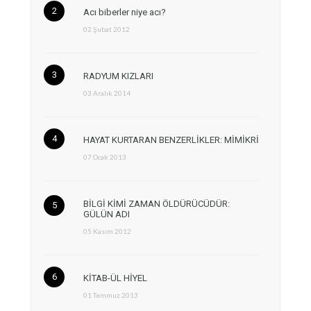
Acı biberler niye acı?
02 Şubat 2012
RADYUM KIZLARI
03 Aralık 2014
HAYAT KURTARAN BENZERLİKLER: MİMİKRİ
07 Ocak 2013
BİLGİ KİMİ ZAMAN ÖLDÜRÜCÜDÜR:
GÜLÜN ADI
05 Kasım 2012
KİTAB-ÜL HİYEL
01 Temmuz 2013