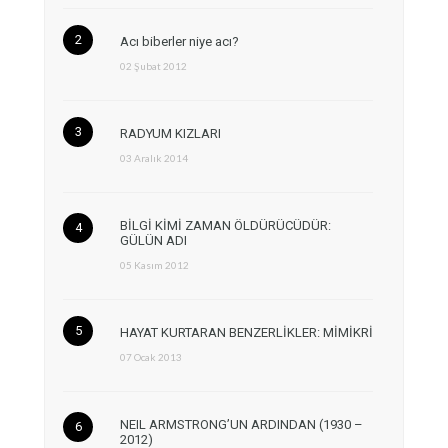
Acı biberler niye acı?
02 Şubat 2012
RADYUM KIZLARI
03 Aralık 2014
BİLGİ KİMİ ZAMAN ÖLDÜRÜCÜDÜR:
GÜLÜN ADI
05 Kasım 2012
HAYAT KURTARAN BENZERLİKLER: MİMİKRİ
07 Ocak 2013
NEIL ARMSTRONG’UN ARDINDAN (1930 –
2012)