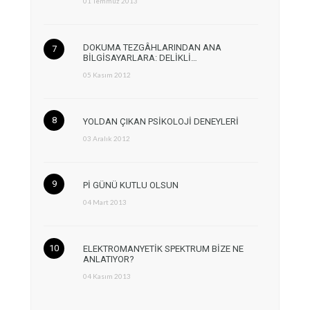
01 Temmuz 2013
DOKUMA TEZGÂHLARINDAN ANA
BİLGİSAYARLARA: DELİKLİ…
05 Kasım 2012
YOLDAN ÇIKAN PSİKOLOJİ DENEYLERİ
03 Aralık 2012
Pİ GÜNÜ KUTLU OLSUN
04 Mart 2013
ELEKTROMANYETİK SPEKTRUM BİZE NE
ANLATIYOR?
04 Kasım 2013