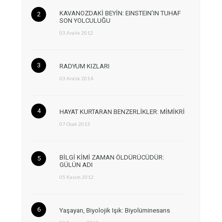
KAVANOZDAKİ BEYİN: EINSTEIN’IN TUHAF
SON YOLCULUĞU
03 Aralık 2012
RADYUM KIZLARI
03 Aralık 2014
HAYAT KURTARAN BENZERLİKLER: MİMİKRİ
07 Ocak 2013
BİLGİ KİMİ ZAMAN ÖLDÜRÜCÜDÜR:
GÜLÜN ADI
05 Kasım 2012
Yaşayan, Biyolojik Işık: Biyolüminesans