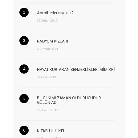
Acı biberler niye acı?
02 Şubat 2012
RADYUM KIZLARI
03 Aralık 2014
HAYAT KURTARAN BENZERLİKLER: MİMİKRİ
07 Ocak 2013
BİLGİ KİMİ ZAMAN ÖLDÜRÜCÜDÜR:
GÜLÜN ADI
05 Kasım 2012
KİTAB-ÜL HİYEL