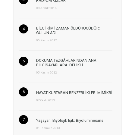
RADYUM KIZLARI
03 Aralık 2014
BİLGİ KİMİ ZAMAN ÖLDÜRÜCÜDÜR:
GÜLÜN ADI
05 Kasım 2012
DOKUMA TEZGÂHLARINDAN ANA
BİLGİSAYARLARA: DELİKLİ…
05 Kasım 2012
HAYAT KURTARAN BENZERLİKLER: MİMİKRİ
07 Ocak 2013
Yaşayan, Biyolojik Işık: Biyolüminesans
01 Temmuz 2013