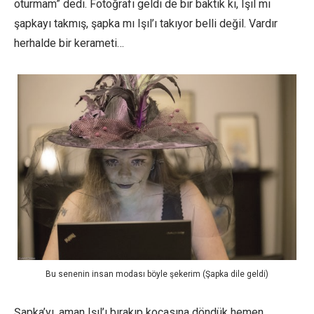
oturmam” dedi. Fotoğrafı geldi de bir baktık ki, Işıl mı
şapkayı takmış, şapka mı Işıl’ı takıyor belli değil. Vardır
herhalde bir kerameti…
Bu senenin insan modası böyle şekerim (Şapka dile geldi)
Şapka’yı, aman Işıl’ı bırakıp kocasına döndük hemen.