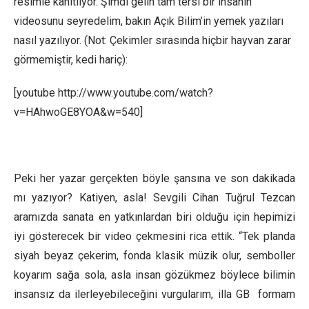
resimle kanıtlıyor. Şimdi gelin tam tersi bir insanın
videosunu seyredelim, bakın Açık Bilim’in yemek yazıları
nasıl yazılıyor. (Not: Çekimler sırasında hiçbir hayvan zarar
görmemiştir, kedi hariç):
[youtube http://www.youtube.com/watch?
v=HAhwoGE8YOA&w=540]
Peki her yazar gerçekten böyle şansına ve son dakikada
mı yazıyor? Katiyen, asla! Sevgili Cihan Tuğrul Tezcan
aramızda sanata en yatkınlardan biri olduğu için hepimizi
iyi gösterecek bir video çekmesini rica ettik. “Tek planda
siyah beyaz çekerim, fonda klasik müzik olur, semboller
koyarım sağa sola, asla insan gözükmez böylece bilimin
insansız da ilerleyebileceğini vurgularım, illa GB formam