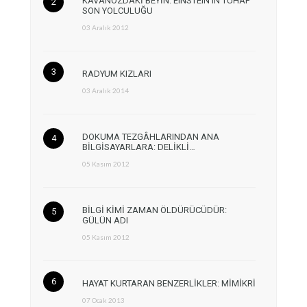
KAVANOZDAKİ BEYİN: EINSTEIN’IN TUHAF
SON YOLCULUĞU
03 Aralık 2012
RADYUM KIZLARI
03 Aralık 2014
DOKUMA TEZGÂHLARINDAN ANA
BİLGİSAYARLARA: DELİKLİ…
05 Kasım 2012
BİLGİ KİMİ ZAMAN ÖLDÜRÜCÜDÜR:
GÜLÜN ADI
05 Kasım 2012
HAYAT KURTARAN BENZERLİKLER: MİMİKRİ
07 Ocak 2013