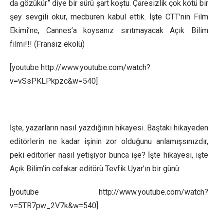
da gözükür” diye bir sürü şart koştu. Çaresizlik çok kötü bir
şey sevgili okur, mecburen kabul ettik. İşte CTT’nin Film
Ekimi’ne, Cannes’a koysanız sırıtmayacak Açık Bilim
filmi!!! (Fransız ekolü)
[youtube http://www.youtube.com/watch?
v=vSsPKLPkpzc&w=540]
İşte, yazarların nasıl yazdığının hikayesi. Baştaki hikayeden
editörlerin ne kadar işinin zor olduğunu anlamışsınızdır,
peki editörler nasıl yetişiyor bunca işe? İşte hikayesi, işte
Açık Bilim’in cefakar editörü Tevfik Uyar’ın bir günü:
[youtube http://www.youtube.com/watch?
v=5TR7pw_2V7k&w=540]