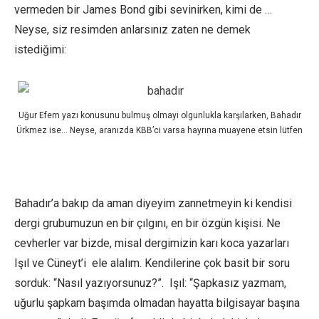
vermeden bir James Bond gibi sevinirken, kimi de …
Neyse, siz resimden anlarsınız zaten ne demek
istediğimi:
Uğur Efem yazı konusunu bulmuş olmayı olgunlukla karşılarken, Bahadır
Ürkmez ise… Neyse, aranızda KBB’ci varsa hayrına muayene etsin lütfen
Bahadır’a bakıp da aman diyeyim zannetmeyin ki kendisi
dergi grubumuzun en bir çılgını, en bir özgün kişisi. Ne
cevherler var bizde, misal dergimizin karı koca yazarları
Işıl ve Cüneyt’i ele alalım. Kendilerine çok basit bir soru
sorduk: “Nasıl yazıyorsunuz?”. Işıl: “Şapkasız yazmam,
uğurlu şapkam başımda olmadan hayatta bilgisayar başına