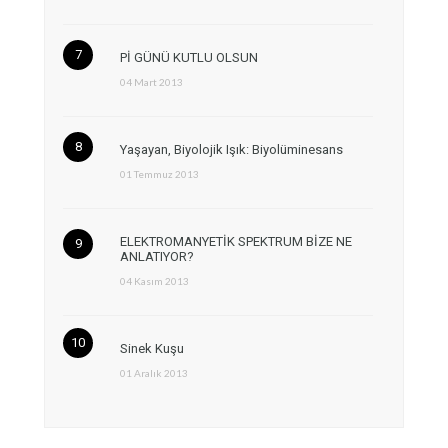
Pİ GÜNÜ KUTLU OLSUN
04 Mart 2013
Yaşayan, Biyolojik Işık: Biyolüminesans
01 Temmuz 2013
ELEKTROMANYETİK SPEKTRUM BİZE NE
ANLATIYOR?
04 Kasım 2013
Sinek Kuşu
01 Aralık 2013