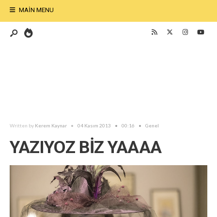
MAIN MENU
Written by
Kerem Kaynar
•
04 Kasım 2013
•
00:16
•
Genel
YAZIYOZ BİZ YAAAA