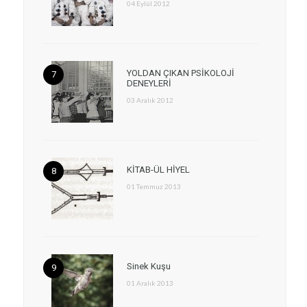
04 Eylül 2012
YOLDAN ÇIKAN PSİKOLOJİ
DENEYLERİ
03 Aralık 2012
KİTAB-ÜL HİYEL
01 Temmuz 2013
Sinek Kuşu
01 Aralık 2013