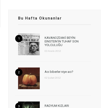
Bu Hafta Okunanlar
KAVANOZDAKİ BEYİN:
EINSTEIN’IN TUHAF SON
YOLCULUĞU
03 Aralık 2012
Acı biberler niye acı?
02 Şubat 2012
RADYUM KIZLARI