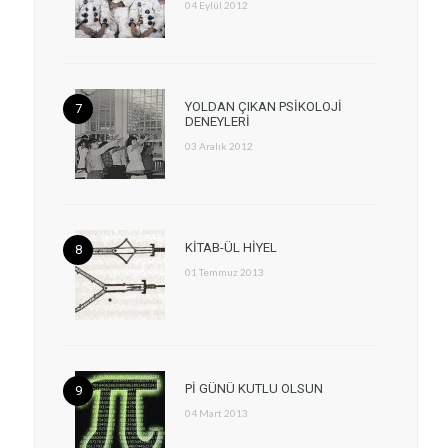
04 Eylül 2012
YOLDAN ÇIKAN PSİKOLOJİ
DENEYLERİ
03 Aralık 2012
KİTAB-ÜL HİYEL
01 Temmuz 2013
Pİ GÜNÜ KUTLU OLSUN
04 Mart 2013