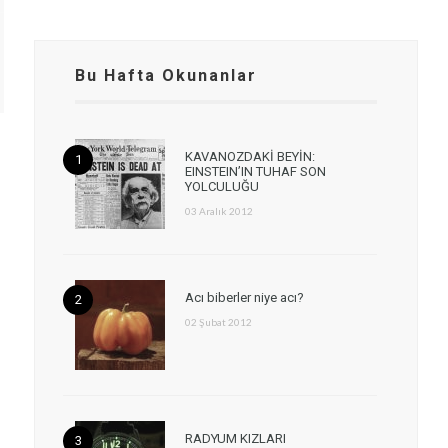
Bu Hafta Okunanlar
KAVANOZDAKİ BEYİN:
EINSTEIN’IN TUHAF SON
YOLCULUĞU
03 Aralık 2012
Acı biberler niye acı?
02 Şubat 2012
RADYUM KIZLARI