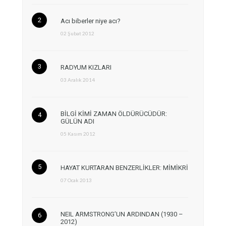
Acı biberler niye acı?
02 Şubat 2012
RADYUM KIZLARI
03 Aralık 2014
BİLGİ KİMİ ZAMAN ÖLDÜRÜCÜDÜR:
GÜLÜN ADI
05 Kasım 2012
HAYAT KURTARAN BENZERLİKLER: MİMİKRİ
07 Ocak 2013
NEIL ARMSTRONG’UN ARDINDAN (1930 –
2012)