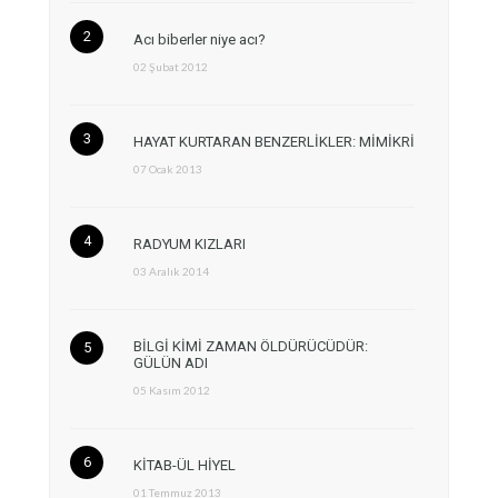
Acı biberler niye acı?
02 Şubat 2012
HAYAT KURTARAN BENZERLİKLER: MİMİKRİ
07 Ocak 2013
RADYUM KIZLARI
03 Aralık 2014
BİLGİ KİMİ ZAMAN ÖLDÜRÜCÜDÜR:
GÜLÜN ADI
05 Kasım 2012
KİTAB-ÜL HİYEL
01 Temmuz 2013