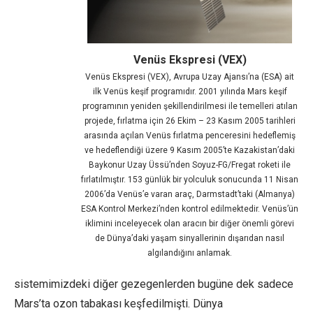
Venüs Ekspresi (VEX)
Venüs Ekspresi (VEX), Avrupa Uzay Ajansı’na (ESA) ait
ilk Venüs keşif programıdır. 2001 yılında Mars keşif
programının yeniden şekillendirilmesi ile temelleri atılan
projede, fırlatma için 26 Ekim – 23 Kasım 2005 tarihleri
arasında açılan Venüs fırlatma penceresini hedeflemiş
ve hedeflendiği üzere 9 Kasım 2005’te Kazakistan’daki
Baykonur Uzay Üssü’nden Soyuz-FG/Fregat roketi ile
fırlatılmıştır. 153 günlük bir yolculuk sonucunda 11 Nisan
2006’da Venüs’e varan araç, Darmstadt’taki (Almanya)
ESA Kontrol Merkezi’nden kontrol edilmektedir. Venüs’ün
iklimini inceleyecek olan aracın bir diğer önemli görevi
de Dünya’daki yaşam sinyallerinin dışarıdan nasıl
algılandığını anlamak.
sistemimizdeki diğer gezegenlerden bugüne dek sadece
Mars’ta ozon tabakası keşfedilmişti. Dünya