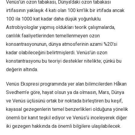
Venüs’ün ozon tabakası, Dünya’daki ozon tabakası
irtifasının yaklaşık 4 katı olan 100 km’lik bir irtifada ancak
100 ila 1000 kat kadar daha düşük yoğunluklu.
Astrobiyologlar yapmış oldukları teorik çalışmalarda,
canlılık faaliyetlerinden temellenmeyen ozon
konsantrasyonunun, dünya atmosferinin azami %20’si
kadar olabileceğini belirtmişlerdi. Venüs’ün ozon
konstantrasyonu bu teoriyi destekler nitelikte; çünkü bu
değerin altında.
Venüs Ekspresi programında yer alan bilimcilerden Håkan
Svedhem’e göre, hayat olsun ya da olmasın, Mars, Dünya
ve Venüs üçlüsünü ortak bir noktada birleştiren bu keşif,
kayasal gezegenlerin temel benzerlikleri olduğuna yönelik
önemli bir kanıt teşkil ediyor ve Venüs’ü inceleyerek diğer
iki gezegen hakkında da önemli bilgilere ulaşılabilecek.