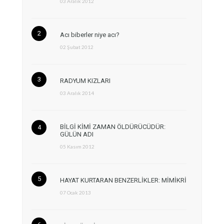
03 Aralık 2012
Acı biberler niye acı?
02 Şubat 2012
RADYUM KIZLARI
03 Aralık 2014
BİLGİ KİMİ ZAMAN ÖLDÜRÜCÜDÜR:
GÜLÜN ADI
05 Kasım 2012
HAYAT KURTARAN BENZERLİKLER: MİMİKRİ
07 Ocak 2013