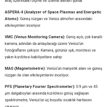
Araç üzerindeki ölçme ve izleme aletleri şunlar:
ASPERA-4 (Analyzer of Space Plasmas and Energetic
Atoms):
Güneş rüzgarı ve Venüs atmoferi arasındaki
etkileşimleri inceliyor.
VMC (Venus Monitoring Camera):
Geniş açılı, çok kanallı
kamera, adından da anlaşılacağı üzere Venüs’ün
fotoğraflarını çekiyor. Kamera, görünür ışık, morötesi ve
yakın-kızılötesi kabiliyetlere sahip.
MAG (Magnetometre):
Venüs’ün manyetik alanı ve güneş
rüzgarı ile olan etkileşimlerini inceliyor.
PFS (Planetary Fourier Spectrometer):
0.9 µm ve 45
µm dalgaboyları arasında kızılötesi görüş sağlayan
spektrometre, Venüs’ün üç boyutlu sıcaklık haritasını
çıkarıyor.