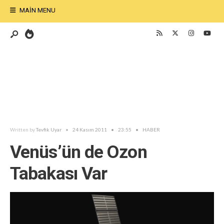
MAIN MENU
Written by
Tevfik Uyar
•
24 Kasım 2011
•
23:55
•
HABER
Venüs’ün de Ozon
Tabakası Var