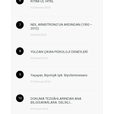
KİTAB-ÜL HİYEL
01 Temmuz 2013
NEIL ARMSTRONG’UN ARDINDAN (1930 –
2012)
04 Eylül 2012
YOLDAN ÇIKAN PSİKOLOJİ DENEYLERİ
03 Aralık 2012
Yaşayan, Biyolojik Işık: Biyolüminesans
01 Temmuz 2013
DOKUMA TEZGÂHLARINDAN ANA
BİLGİSAYARLARA: DELİKLİ…
05 Kasım 2012