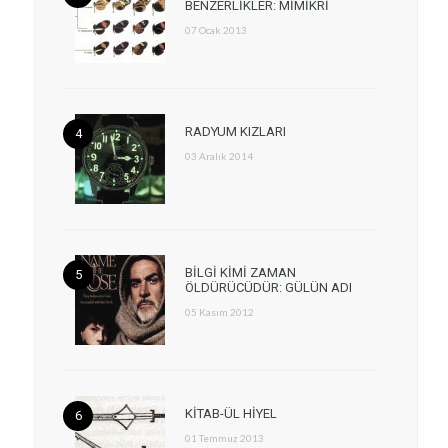
BENZERLİKLER: MİMİKRİ
07 Ocak 2013
RADYUM KIZLARI
03 Aralık 2014
BİLGİ KİMİ ZAMAN
ÖLDÜRÜCÜDÜR: GÜLÜN ADI
05 Kasım 2012
KİTAB-ÜL HİYEL
01 Temmuz 2013