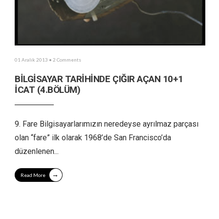
01 Aralık 2013
• 2 Comments
BİLGİSAYAR TARİHİNDE ÇIĞIR AÇAN 10+1
İCAT (4.BÖLÜM)
9. Fare Bilgisayarlarımızın neredeyse ayrılmaz parçası
olan “fare” ilk olarak 1968’de San Francisco’da
düzenlenen
...
→
Read More