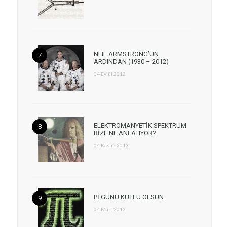
NEIL ARMSTRONG’UN
ARDINDAN (1930 – 2012)
04 Eylül 2012
ELEKTROMANYETİK SPEKTRUM
BİZE NE ANLATIYOR?
04 Kasım 2013
Pİ GÜNÜ KUTLU OLSUN
04 Mart 2013