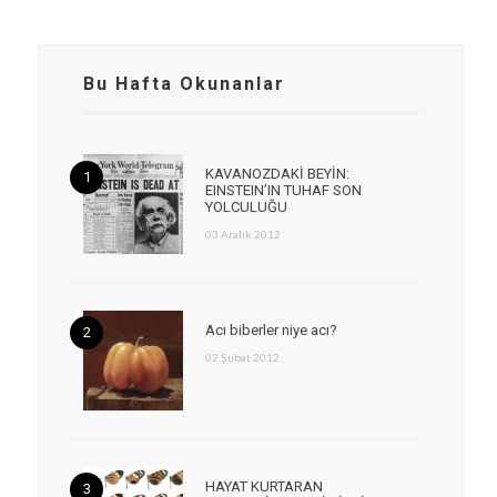
Bu Hafta Okunanlar
KAVANOZDAKİ BEYİN:
EINSTEIN’IN TUHAF SON
YOLCULUĞU
03 Aralık 2012
Acı biberler niye acı?
02 Şubat 2012
HAYAT KURTARAN