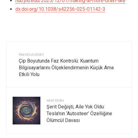
hub.jhu.edu/2025/12/01/making-ai-more-brain-like
dx.doi.org/10.1038/s42256-025-01142-3
PREVIOUS STORY
Çip Boyutunda Faz Kontrolü: Kuantum
Bilgisayarlarını Ölçeklendirmenin Küçük Ama
Etkili Yolu
NEXT STORY
Şerit Değişti, Aile Yok Oldu:
Tesla’nın ‘Autosteer’ Özelliğine
Ölümcül Davası