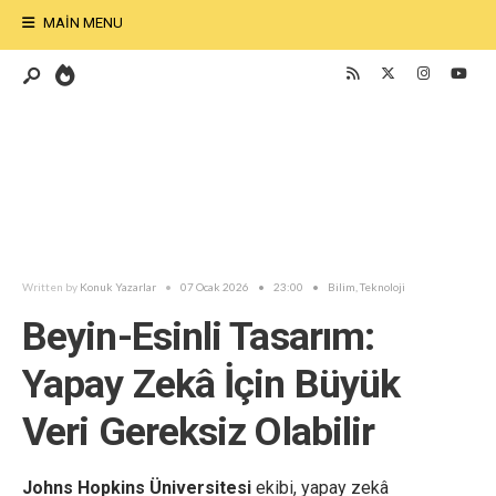
MAIN MENU
Written by
Konuk Yazarlar
•
07 Ocak 2026
•
23:00
•
Bilim
,
Teknoloji
Beyin-Esinli Tasarım:
Yapay Zekâ İçin Büyük
Veri Gereksiz Olabilir
Johns Hopkins Üniversitesi
ekibi, yapay zekâ