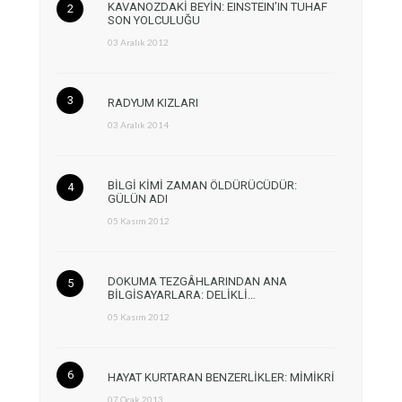
KAVANOZDAKİ BEYİN: EINSTEIN’IN TUHAF
SON YOLCULUĞU
03 Aralık 2012
RADYUM KIZLARI
03 Aralık 2014
BİLGİ KİMİ ZAMAN ÖLDÜRÜCÜDÜR:
GÜLÜN ADI
05 Kasım 2012
DOKUMA TEZGÂHLARINDAN ANA
BİLGİSAYARLARA: DELİKLİ…
05 Kasım 2012
HAYAT KURTARAN BENZERLİKLER: MİMİKRİ
07 Ocak 2013