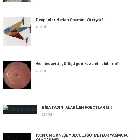
Disiplinler Neden Önemini Yitiriyor?
ÇEVİRİ
Gen tedavisi, görüşü geri kazandırabilir mi?
ÇEVİRİ
BİRA TADINI ALABİLEN ROBOTLAR MI?
ÇEVİRİ
ISON’UN GÜNEŞE YOLCULUĞU: METEOR YAĞMURU
OLACAK MI?