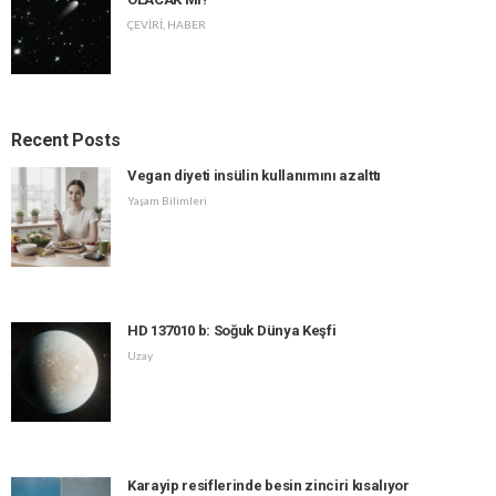
ÇEVİRİ
,
HABER
Recent Posts
Vegan diyeti insülin kullanımını azalttı
Yaşam Bilimleri
HD 137010 b: Soğuk Dünya Keşfi
Uzay
Karayip resiflerinde besin zinciri kısalıyor