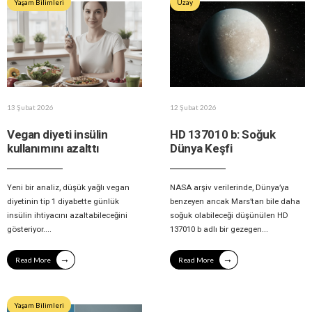
Yaşam Bilimleri
Uzay
13 Şubat 2026
12 Şubat 2026
Vegan diyeti insülin
HD 137010 b: Soğuk
kullanımını azalttı
Dünya Keşfi
Yeni bir analiz, düşük yağlı vegan
NASA arşiv verilerinde, Dünya’ya
diyetinin tip 1 diyabette günlük
benzeyen ancak Mars’tan bile daha
insülin ihtiyacını azaltabileceğini
soğuk olabileceği düşünülen HD
gösteriyor.
...
137010 b adlı bir gezegen
...
→
→
Read More
Read More
Yaşam Bilimleri