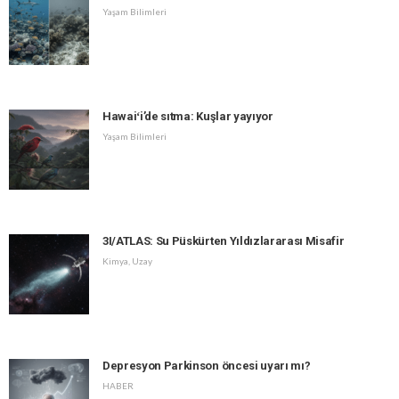
Yaşam Bilimleri
Hawaiʻi’de sıtma: Kuşlar yayıyor
Yaşam Bilimleri
3I/ATLAS: Su Püskürten Yıldızlararası Misafir
Kimya
,
Uzay
Depresyon Parkinson öncesi uyarı mı?
HABER