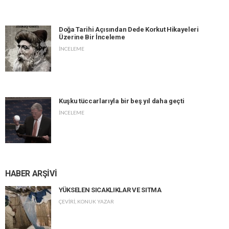
Doğa Tarihi Açısından Dede Korkut Hikayeleri
Üzerine Bir İnceleme
İNCELEME
Kuşku tüccarlarıyla bir beş yıl daha geçti
İNCELEME
HABER ARŞİVİ
YÜKSELEN SICAKLIKLAR VE SITMA
ÇEVİRİ
,
KONUK YAZAR